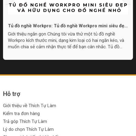
Tủ đồ nghề Workpro: Tủ đồ nghề Workpro mini siêu đẹp
và hữu dụng cho đồ nghề nhỏ
Giới thiệu ngắn gọn Chúng tôi vừa thử một tủ đồ nghề
Workpro kích thước mini, dạng kim loại có hai ngăn kéo, và
muốn chia sẻ cảm nhận thực tế để bạn cân nhắc. Tủ đồ
nghề Workpro mini này phù hợp cho nhu cầu lưu trữ đồ
nghề nhỏ gọn, làm quà tặng, hoặc đặt trong góc làm việc khi
không cần tủ quá lớn. Overview: Thiết kế và cấu tạo Tủ có
chất liệu kim loại, lớp sơn hoàn thiện đẹp mắt với lựa chọn
màu sắc, bao gồm họa tiết camo và pink camo. Thiết kế
gồm một nắp...
Hỗ trợ
Giới thiệu về Thích Tự Làm
Kiểm tra đơn hàng
Trả góp Thích Tự Làm
Lý do chọn Thích Tự Làm