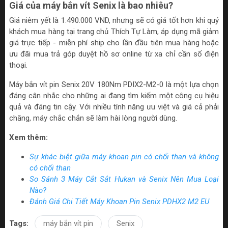
Giá của máy bắn vít Senix là bao nhiêu?
Giá niêm yết là 1.490.000 VND, nhưng sẽ có giá tốt hơn khi quý
khách mua hàng tại trang chủ Thích Tự Làm, áp dụng mã giảm
giá trực tiếp - miễn phí ship cho lần đầu tiên mua hàng hoặc
ưu đãi mua trả góp duyệt hồ sơ online từ xa chỉ cần số điện
thoại.
Máy bắn vít pin Senix 20V 180Nm PDIX2-M2-0 là một lựa chọn
đáng cân nhắc cho những ai đang tìm kiếm một công cụ hiệu
quả và đáng tin cậy. Với nhiều tính năng ưu việt và giá cả phải
chăng, máy chắc chắn sẽ làm hài lòng người dùng.
Xem thêm:
Sự khác biệt giữa máy khoan pin có chổi than và không
có chổi than
So Sánh 3 Máy Cắt Sắt Hukan và Senix Nên Mua Loại
Nào?
Đánh Giá Chi Tiết Máy Khoan Pin Senix PDHX2 M2 EU
Tags:
máy bắn vít pin
Senix