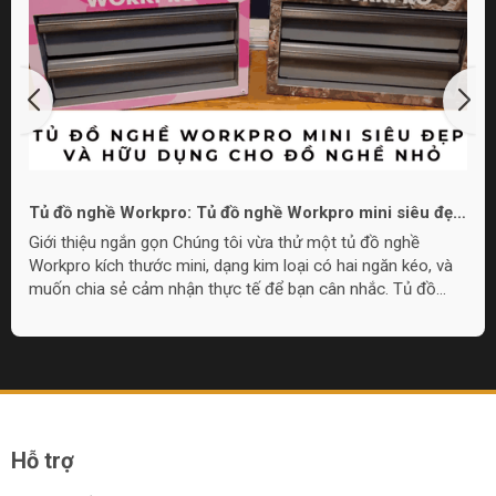
Tủ đồ nghề Workpro: Tủ đồ nghề Workpro mini siêu đẹp
và hữu dụng cho đồ nghề nhỏ
Giới thiệu ngắn gọn Chúng tôi vừa thử một tủ đồ nghề
Workpro kích thước mini, dạng kim loại có hai ngăn kéo, và
muốn chia sẻ cảm nhận thực tế để bạn cân nhắc. Tủ đồ
nghề Workpro mini này phù hợp cho nhu cầu lưu trữ đồ
nghề nhỏ gọn, làm quà tặng, hoặc đặt trong góc làm việc khi
không cần tủ quá lớn. Overview: Thiết kế và cấu tạo Tủ có
chất liệu kim loại, lớp sơn hoàn thiện đẹp mắt với lựa chọn
màu sắc, bao gồm họa tiết camo và pink camo. Thiết kế
gồm một nắp...
Hỗ trợ