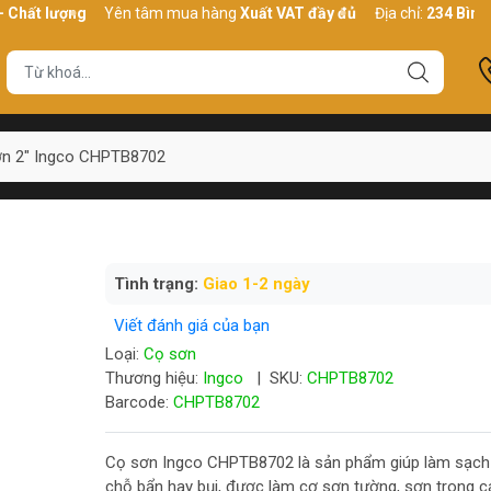
ượng
Yên tâm mua hàng
Xuất VAT đầy đủ
Địa chỉ:
234 Bình Thới, P
n 2" Ingco CHPTB8702
Tình trạng:
Giao 1-2 ngày
Viết đánh giá của bạn
Loại:
Cọ sơn
Thương hiệu:
Ingco
|
SKU:
CHPTB8702
Barcode:
CHPTB8702
Cọ sơn Ingco CHPTB8702 là sản phẩm giúp làm sạch
chỗ bẩn hay bụi, được làm cợ sơn tường, sơn trong c