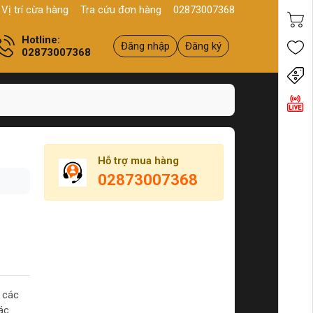
10, Q11, HCM
Sản phẩm
Chính hãng - Chất lượng
Yên tâm mu
Vị trí cừa hàng
Tra cứu đơn hàng
02873007368
Hotline:
Đăng nhập
Đăng ký
02873007368
Tiến
Hỗ trợ mua hàng
02873007368
 các
ác