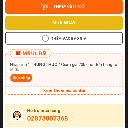
THÊM VÀO GIỎ
MUA NGAY
THÊM VÀO BÁO GIÁ
Mã Ưu Đãi
Nhập mã "
TRUNGTHUC
" Giảm giá 20k cho đơn hàng từ
500k
Sao chép
Xem thêm mã ưu đãi
Hỗ trợ mua hàng
02873007368