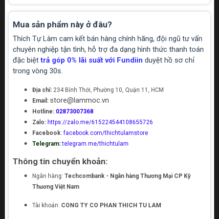
Mua sản phẩm này ở đâu?
Thích Tự Làm cam kết bán hàng chính hãng, đội ngũ tư vấn
chuyên nghiệp tận tình, hỗ trợ đa dạng hình thức thanh toán
đặc biệt
trả góp 0% lãi suất với Fundiin
duyệt hồ sơ chỉ
trong vòng 30s.
Địa chỉ:
234 Bình Thới, Phường 10, Quận 11, HCM
store@lammoc.vn
Email:
Hotline:
02873007368
Zalo:
https://zalo.me/615224544108655726
Facebook
:
facebook.com/thichtulamstore
Telegram:
telegram.me/thichtulam
Thông tin chuyển khoản:
Ngân hàng:
Techcombank - Ngân hàng Thương Mại CP Kỹ
Thương Việt Nam
Tài khoản:
CONG TY CO PHAN THICH TU LAM