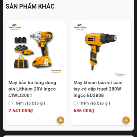
SẢN PHẨM KHÁC
Máy bắn bu lông dùng
Máy khoan bắn vít cầm
pin Lithium 20V Ingco
tay có cấp trượt 280W
CIWLI2001
Ingco ED2808
Thêm vào báo giá
Thêm vào báo giá
2.541.000₫
636.000₫