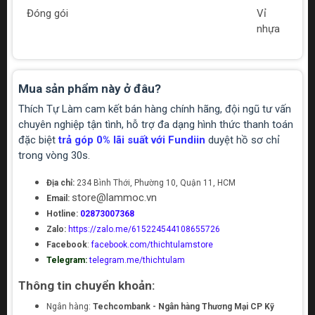
Đóng gói
Vỉ
nhựa
Mua sản phẩm này ở đâu?
Thích Tự Làm cam kết bán hàng chính hãng, đội ngũ tư vấn
chuyên nghiệp tận tình, hỗ trợ đa dạng hình thức thanh toán
đặc biệt
trả góp 0% lãi suất với Fundiin
duyệt hồ sơ chỉ
trong vòng 30s.
Địa chỉ:
234 Bình Thới, Phường 10, Quận 11, HCM
store@lammoc.vn
Email:
Hotline:
02873007368
Zalo:
https://zalo.me/615224544108655726
Facebook
:
facebook.com/thichtulamstore
Telegram:
telegram.me/thichtulam
Thông tin chuyển khoản:
Ngân hàng:
Techcombank - Ngân hàng Thương Mại CP Kỹ