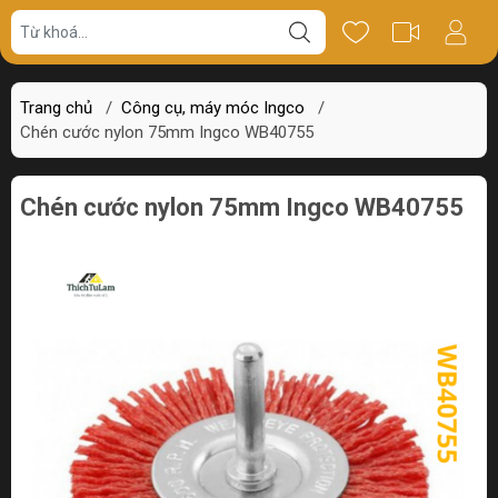
Giá bán
Miêu tả
Thông số
Review
Trang chủ
/
Công cụ, máy móc Ingco
/
Chén cước nylon 75mm Ingco WB40755
Chén cước nylon 75mm Ingco WB40755