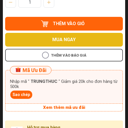
THÊM VÀO GIỎ
MUA NGAY
THÊM VÀO BÁO GIÁ
Mã Ưu Đãi
Nhập mã "
TRUNGTHUC
" Giảm giá 20k cho đơn hàng từ
500k
Sao chép
Xem thêm mã ưu đãi
Hỗ trợ mua hàng