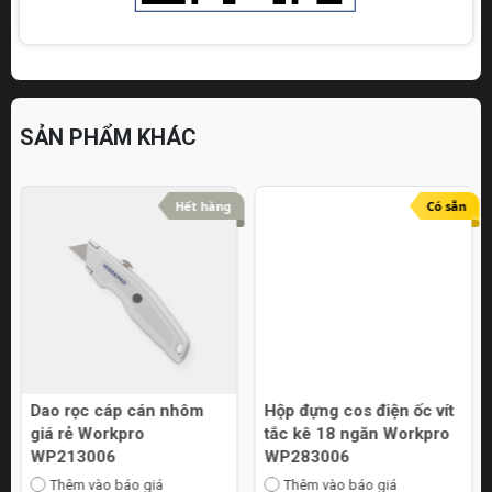
SẢN PHẨM KHÁC
Hết hàng
Có sẵn
Dao rọc cáp cán nhôm
Hộp đựng cos điện ốc vít
giá rẻ Workpro
tắc kê 18 ngăn Workpro
WP213006
WP283006
Thêm vào báo giá
Thêm vào báo giá