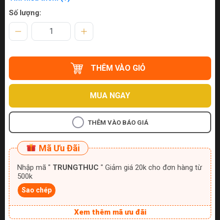
Số lượng:
THÊM VÀO GIỎ
MUA NGAY
THÊM VÀO BÁO GIÁ
Mã Ưu Đãi
Nhập mã "
TRUNGTHUC
" Giảm giá 20k cho đơn hàng từ
500k
Sao chép
Xem thêm mã ưu đãi