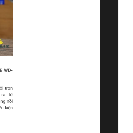
FE WD-
i trơn
 ra từ
ong nồi
ều kiện