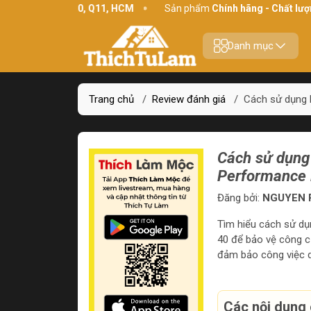
h Thới, P10, Q11, HCM
Sản phẩm
Chính hãng - Chất lượng
Yê
Danh mục
Trang chủ
/
Review đánh giá
/
Cách sử dụng 
Cách sử dụng
Performance 
Đăng bởi:
NGUYEN P
Tìm hiểu cách sử d
40 để bảo vệ công c
đảm bảo công việc d
Các nội dung 