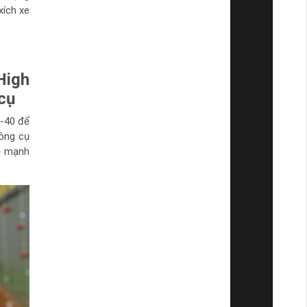
xích xe
High
cụ
-40 để
công cụ
vệ mạnh