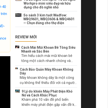
Workpro mini siêu đẹp và hữu
D-40
dụng cho đồ nghề nhỏ
 trên
So sánh 3 kìm tuốt Wadfow:
WBQ9601, WBQ3606 & WBQ4601
— Chọn đúng cho thợ điện
WD-
REVIEW MỚI
ance
Cách Mài Mũi Khoan Bê Tông Siêu
Nhanh và Sắc Bén
Tìm hiểu cách mài mũi khoan bê
tông một cách nhanh chóng và
hiệu quả. Lựa chọn dụng cụ mài
Cách Bảo Quản Máy Khoan Không
phù hợp và kỹ thuật mài mũi khoan
Dây
đúng cách.
Máy khoan không dây là một công
cụ không thể thiếu đối với cả người
làm tự chọn và các chuyên gia. Hãy
9 Lý do khiến Máy Phát Điện Khó
tìm hiểu cách chăm sóc máy khoan
Nổ và Cách Khắc Phục
không dây của bạn để duy trì hiệu
Khám phá 10 vấn đề phổ biến
suất và ngăn chặn sự cố trước khi
khiến máy phát điện gặp vấn đề khi