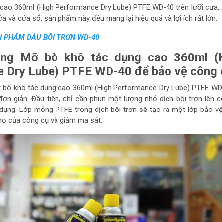
cao 360ml (High Performance Dry Lube) PTFE WD-40 trên lưỡi cưa, 
a và cửa sổ, sản phẩm này đều mang lại hiệu quả và lợi ích rất lớn.
 PHẨM DẦU BÔI TRƠN WD-40
ng Mỡ bò khô tác dụng cao 360ml (
 Dry Lube) PTFE WD-40 để bảo vệ công 
ỡ bò khô tác dụng cao 360ml (High Performance Dry Lube) PTFE WD
đơn giản. Đầu tiên, chỉ cần phun một lượng nhỏ dịch bôi trơn lên 
 dụng. Lớp mỏng PTFE trong dịch bôi trơn sẽ tạo ra một lớp bảo 
thọ của công cụ và giảm ma sát.