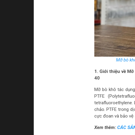
Mỡ bò kh
1. Giới thiệu về 
40
Mỡ bò khô tác dụng
PTFE (Polytetrafl
tetrafluoroethylene
chảo. PTFE trong dịc
cực đoan và bảo vệ
Xem thêm:
CÁC SẢN