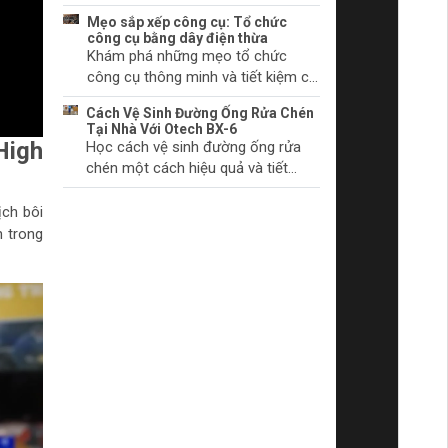
chúng bắt đầu.
khởi động và cách khắc phục
Mẹo sắp xếp công cụ: Tổ chức
chúng. Tìm hiểu thêm ngay!
công cụ bằng dây điện thừa
Khám phá những mẹo tổ chức
công cụ thông minh và tiết kiệm chi
phí với dây điện thừa. Biến không
Cách Vệ Sinh Đường Ống Rửa Chén
gian làm việc của bạn trở nên gọn
Tại Nhà Với Otech BX-6
gàng và khoa học.
High
Học cách vệ sinh đường ống rửa
chén một cách hiệu quả và tiết
kiệm thời gian tại nhà với sản phẩm
Otech BX-6. Đảm bảo vệ sinh và
ịch bôi
hiệu quả hoạt động tối ưu.
n trong