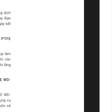
ng dịch
ày. Bạn
gây kết
) PTFE
úp làm
ên các
lo lắng
FE WD-
FE WD-
dụng cụ
suôn sẻ