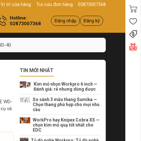
HCM
Sản phẩm
Chính hãng - Chất lượng
Yên tâm mua hàng
Xu
Vị trí cừa hàng
Tra cứu đơn hàng
02873007368
Hotline:
Đăng nhập
Đăng ký
02873007368
Tiến
WD-40
TIN MỚI NHẤT
Kìm mỏ nhọn Workpro 6 inch —
Đánh giá: rẻ nhưng dùng được
So sánh 3 mẫu thang Sumika —
FE WD-
Chọn thang phù hợp cho mọi nhu
 cụ và
cầu
WorkPro hay Knipex Cobra XS —
chọn kìm mỏ quạ tốt nhất cho
EDC
Tủ đồ nghề Workpro: Tủ đồ nghề