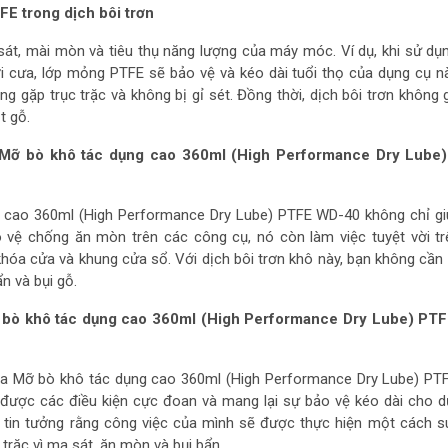
FE trong dịch bôi trơn
át, mài mòn và tiêu thụ năng lượng của máy móc. Ví dụ, khi sử dụ
ưỡi cưa, lớp mỏng PTFE sẽ bảo vệ và kéo dài tuổi thọ của dụng cụ n
ng gặp trục trặc và không bị gỉ sét. Đồng thời, dịch bôi trơn không 
t gỗ.
 Mỡ bò khô tác dụng cao 360ml (High Performance Dry Lube
 cao 360ml (High Performance Dry Lube) PTFE WD-40 không chỉ gi
 vệ chống ăn mòn trên các công cụ, nó còn làm việc tuyệt vời tr
hóa cửa và khung cửa sổ. Với dịch bôi trơn khô này, bạn không cần 
ẩn và bụi gỗ.
 bò khô tác dụng cao 360ml (High Performance Dry Lube) PT
ủa Mỡ bò khô tác dụng cao 360ml (High Performance Dry Lube) PT
 được các điều kiện cực đoan và mang lại sự bảo vệ kéo dài cho 
 tin tưởng rằng công việc của mình sẽ được thực hiện một cách 
 trặc vì ma sát, ăn mòn và bụi bẩn.