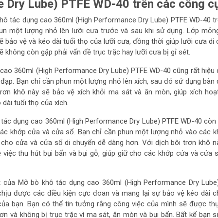
 Dry Lube) PTFE WD-40 trên các công c
hô tác dụng cao 360ml (High Performance Dry Lube) PTFE WD-40 tr
un một lượng nhỏ lên lưỡi cưa trước và sau khi sử dụng. Lớp mỏ
sẽ bảo vệ và kéo dài tuổi thọ của lưỡi cưa, đồng thời giúp lưỡi cưa di
không còn gặp phải vấn đề trục trặc hay lưỡi cưa bị gỉ sét.
cao 360ml (High Performance Dry Lube) PTFE WD-40 cũng rất hiệu 
e đạp. Bạn chỉ cần phun một lượng nhỏ lên xích, sau đó sử dụng bàn
 trơn khô này sẽ bảo vệ xích khỏi ma sát và ăn mòn, giúp xích ho
ài tuổi thọ của xích.
 tác dụng cao 360ml (High Performance Dry Lube) PTFE WD-40 còn
ác khớp cửa và cửa sổ. Bạn chỉ cần phun một lượng nhỏ vào các 
cho cửa và cửa sổ di chuyển dễ dàng hơn. Với dịch bôi trơn khô n
 việc thu hút bụi bẩn và bụi gỗ, giúp giữ cho các khớp cửa và cửa 
 của Mỡ bò khô tác dụng cao 360ml (High Performance Dry Lube
hịu được các điều kiện cực đoan và mang lại sự bảo vệ kéo dài 
 của bạn. Bạn có thể tin tưởng rằng công việc của mình sẽ được th
n và không bị trục trặc vì ma sát, ăn mòn và bụi bẩn. Bất kể bạn 