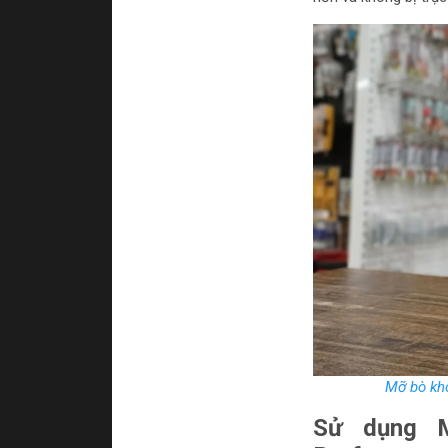
Mỡ bò kh
Sử dụng M