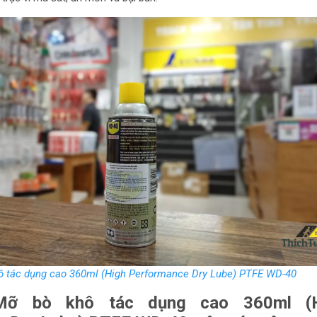
ô tác dụng cao 360ml (High Performance Dry Lube) PTFE WD-40
ỡ bò khô tác dụng cao 360ml (H