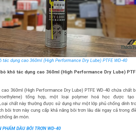
ô tác dụng cao 360ml (High Performance Dry Lube) PTFE WD-40
Mỡ bò khô tác dụng cao 360ml (High Performance Dry Lube) PT
 cao 360ml (High Performance Dry Lube) PTFE WD-40 chứa chất bô
uoroethylene) tổng hợp, một loại polymer hoá học được tạo
. Loại chất này thường được sử dụng như một lớp phủ chống dính tr
h bôi trơn này cung cấp khả năng bôi trơn lâu dài ngay cả trong đi
 chống ăn mòn.
 PHẨM DẦU BÔI TRƠN WD-40