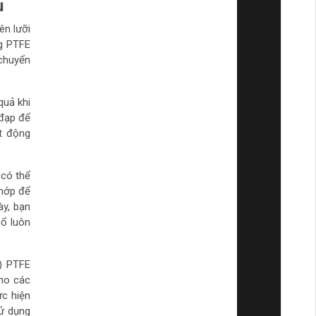
ụ
ên lưỡi
ng PTFE
 chuyển
quả khi
 đạp để
ạt động
 có thể
khớp để
ày, bạn
sổ luôn
) PTFE
cho các
ực hiện
sử dụng