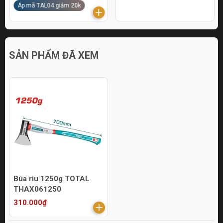
Áp mã TAL04 giảm 20k
SẢN PHẨM ĐÃ XEM
Búa rìu 1250g TOTAL
THAX061250
310.000₫