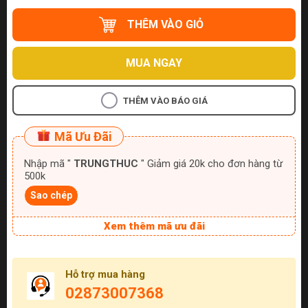
THÊM VÀO GIỎ
MUA NGAY
THÊM VÀO BÁO GIÁ
Mã Ưu Đãi
Nhập mã "
TRUNGTHUC
" Giảm giá 20k cho đơn hàng từ
500k
Sao chép
Xem thêm mã ưu đãi
Hỗ trợ mua hàng
02873007368