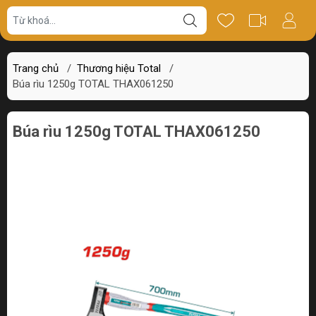
Giá bán
Miêu tả
Review
Trang chủ
/
Thương hiệu Total
/
Búa rìu 1250g TOTAL THAX061250
Búa rìu 1250g TOTAL THAX061250