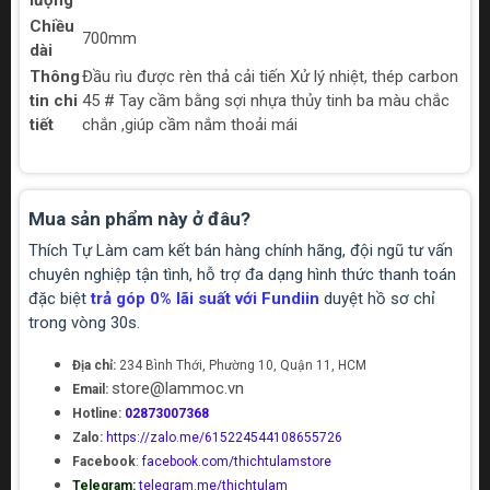
lượng
Chiều
700mm
dài
Thông
Đầu rìu được rèn thả cải tiến Xử lý nhiệt, thép carbon
tin chi
45 # Tay cầm bằng sợi nhựa thủy tinh ba màu chắc
tiết
chắn ,giúp cầm nắm thoải mái
Mua sản phẩm này ở đâu?
Thích Tự Làm cam kết bán hàng chính hãng, đội ngũ tư vấn
chuyên nghiệp tận tình, hỗ trợ đa dạng hình thức thanh toán
đặc biệt
trả góp 0% lãi suất với Fundiin
duyệt hồ sơ chỉ
trong vòng 30s.
Địa chỉ:
234 Bình Thới, Phường 10, Quận 11, HCM
store@lammoc.vn
Email:
Hotline:
02873007368
Zalo:
https://zalo.me/615224544108655726
Facebook
:
facebook.com/thichtulamstore
Telegram:
telegram.me/thichtulam