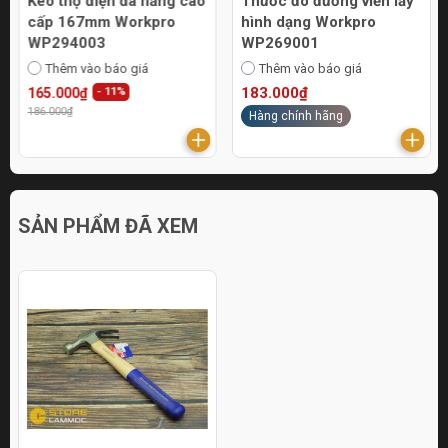
Kéo thợ điện đa năng cao
Thước đo đường viền lấy
cấp 167mm Workpro
hình dạng Workpro
WP294003
WP269001
Thêm vào báo giá
Thêm vào báo giá
183.000₫
165.000₫
- 11%
186.000₫
Hàng chính hãng
SẢN PHẨM ĐÃ XEM