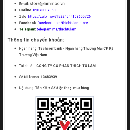
store@lammoc.vn
Email:
Hotline:
02873007368
Zalo:
https://zalo.me/615224544108655726
Facebook
:
facebook.com/thichtulamstore
Telegram:
telegram.me/thichtulam
Thông tin chuyển khoản:
Ngân hàng:
Techcombank - Ngân hàng Thương Mại CP Kỹ
Thương Việt Nam
Tài khoản:
CONG TY CO PHAN THICH TU LAM
Số tài khoản:
13683939
Nội dung:
Tên KH + Số điện thoại mua hàng