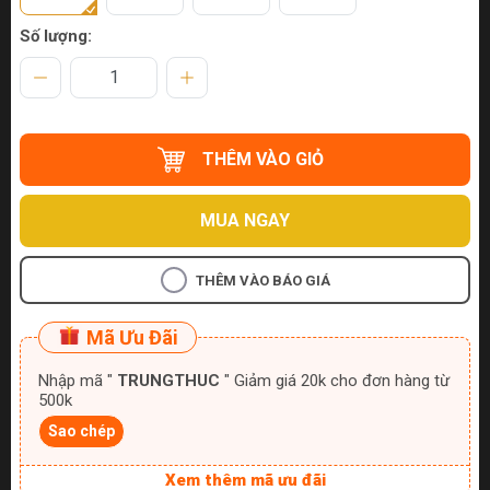
Số lượng:
THÊM VÀO GIỎ
MUA NGAY
THÊM VÀO BÁO GIÁ
Mã Ưu Đãi
Nhập mã "
TRUNGTHUC
" Giảm giá 20k cho đơn hàng từ
500k
Sao chép
Xem thêm mã ưu đãi