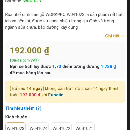
Barcode:
W041023
Búa nhổ đinh cán gỗ WORKPRO W041023 là sản phẩm rất hữu
ích và tiện lợi, được sử dụng nhiều trong gia đình và trong
ngành sửa chữa, bảo dưỡng, xây dựng.
Chi tiết
192.000 ₫
(Giá đã gồm VAT)
Bạn sẽ tích lũy được
1,73
điểm tương đương
1.728 ₫
để mua hàng lần sau
[Trả sau
14 ngày
] không cần trả trước, sau 14 ngày thanh
toán
192.000 ₫
với
Fundiin.
Tìm hiểu thêm (?)
Kích thước
W041023
W041024
W041022
W041021