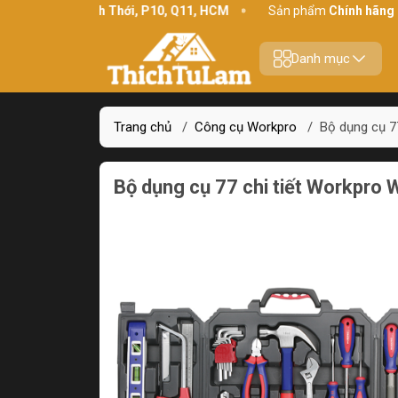
hỉ:
234 Bình Thới, P10, Q11, HCM
Sản phẩm
Chính hãng - Chất 
Danh mục
Trang chủ
/
Công cụ Workpro
/
Bộ dụng cụ 7
Bộ dụng cụ 77 chi tiết Workpro