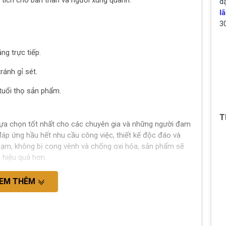
tích cho bản thân và người xung quanh.
d
lã
3
ng trực tiếp.
ránh gỉ sét.
uổi thọ sản phẩm.
T
ựa chọn tốt nhất cho các chuyên gia và những người đam
áp ứng hầu hết nhu cầu công việc, thiết kế độc đáo và
 chạm, không bị cong vênh và chống oxi hóa, sản phẩm sẽ
 hiệu quả hơn.
EM THÊM