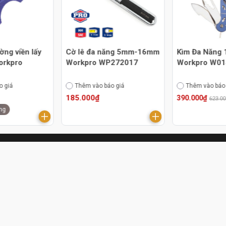
ng viền lấy
Cờ lê đa năng 5mm-16mm
Kìm Đa Năng 
orkpro
Workpro WP272017
Workpro W0
o giá
Thêm vào báo giá
Thêm vào báo
185.000₫
390.000₫
623.0
ng