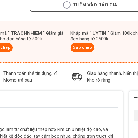
THÊM VÀO BÁO GIÁ
 mã "
TRACHNHIEM
" Giảm giá
Nhập mã "
UYTIN
" Giảm 100k cho
ho đơn hàng từ 800k
đơn hàng từ 2500k
 chép
Sao chép
Thanh toán thẻ tín dụng, ví
Giao hàng nhanh, hiển thị
Momo trả sau
kho rõ ràng
T
làm từ chất liệu thép hợp kim chịu nhiệt độ cao, va
hiết kế độc đáo, tay cầm bọc nhựa, chống trơn trượt khi