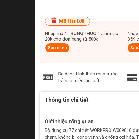
Mã Ưu Đãi
Nhập mã "
TRUNGTHUC
" Giảm giá
Nhập
20k cho đơn hàng từ 500k
35K c
Sao chép
Sao
Đa dạng hình thức mua trước
trả sau miễn lãi suất
Thông tin chi tiết
Giới thiệu tổng quan
Bộ dụng cụ 77 chi tiết WORKPRO W009016 được 
chạm, không bị cong vênh và chống oxi hóa. T