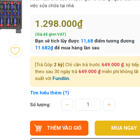
việc sửa chữa tại nhà.
1.298.000₫
(Giá đã gồm VAT)
Bạn sẽ tích lũy được
11,68
điểm tương đương
11.682₫
để mua hàng lần sau
[Trả Góp
2 kỳ
] Chỉ cần trả trước
649.000 ₫
, kỳ tiếp
theo sau 30 ngày trả
649.000 ₫
miễn phí không lãi
suất với
Fundiin.
Tìm hiểu thêm (?)
Số lượng:
THÊM VÀO GIỎ
MUA NGAY