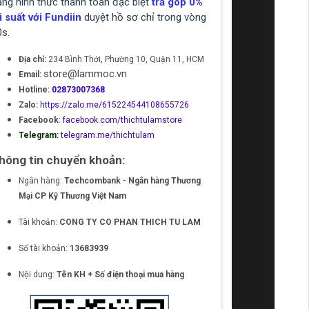
ạng hình thức thanh toán đặc biệt
trả góp 0%
i suất với Fundiin
duyệt hồ sơ chỉ trong vòng
0s.
Địa chỉ:
234 Bình Thới, Phường 10, Quận 11, HCM
store@lammoc.vn
Email:
Hotline:
02873007368
Zalo:
https://zalo.me/615224544108655726
Facebook
:
facebook.com/thichtulamstore
Telegram:
telegram.me/thichtulam
hông tin chuyển khoản:
Ngân hàng:
Techcombank - Ngân hàng Thương
Mại CP Kỹ Thương Việt Nam
Tài khoản:
CONG TY CO PHAN THICH TU LAM
Số tài khoản:
13683939
Nội dung:
Tên KH + Số điện thoại mua hàng