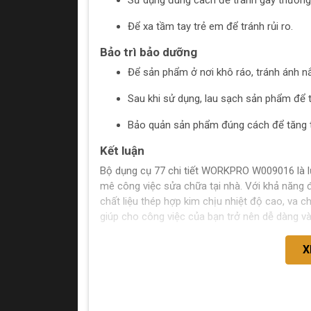
Sử dụng đúng cách để tránh gây thương 
Để xa tầm tay trẻ em để tránh rủi ro.
Bảo trì bảo dưỡng
Để sản phẩm ở nơi khô ráo, tránh ánh nắ
Sau khi sử dụng, lau sạch sản phẩm để t
Bảo quản sản phẩm đúng cách để tăng t
Kết luận
Bộ dụng cụ 77 chi tiết WORKPRO W009016 là l
mê công việc sửa chữa tại nhà. Với khả năng đ
chất liệu thép hợp kim chịu nhiệt độ cao, va
giúp cho công việc của bạn trở nên dễ dàng và
X