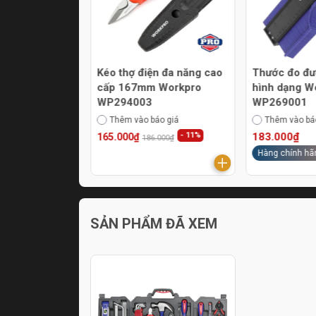
khử từ tính cho
Kéo thợ điện đa năng cao
Thước đo đườ
kpro
cấp 167mm Workpro
hình dạng W
WP294003
WP269001
áo giá
Thêm vào báo giá
Thêm vào bá
- 11%
183.000₫
165.000₫
186.000₫
ãng
Hàng chính hã
SẢN PHẨM ĐÃ XEM