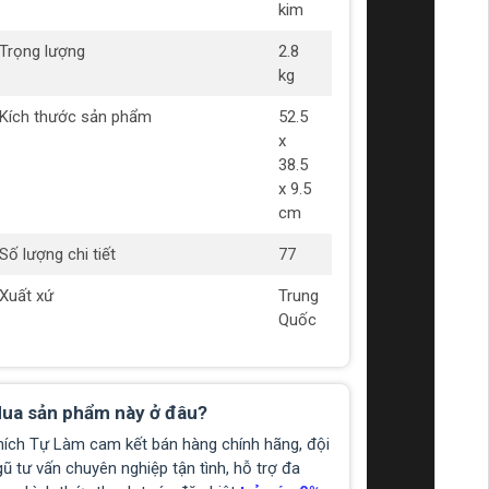
kim
Trọng lượng
2.8
kg
Kích thước sản phẩm
52.5
x
38.5
x 9.5
cm
Số lượng chi tiết
77
Xuất xứ
Trung
Quốc
ua sản phẩm này ở đâu?
hích Tự Làm cam kết bán hàng chính hãng, đội
ũ tư vấn chuyên nghiệp tận tình, hỗ trợ đa