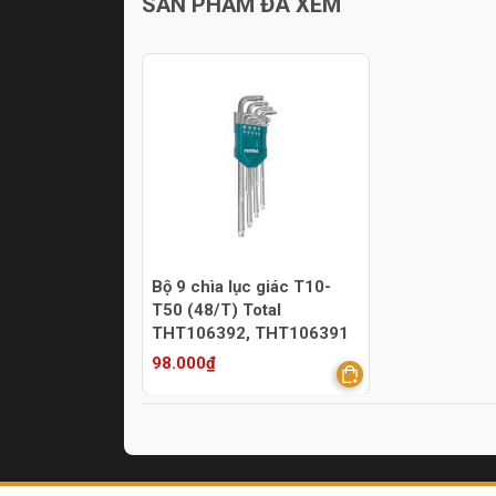
SẢN PHẨM ĐÃ XEM
Bộ 9 chìa lục giác T10-
T50 (48/T) Total
THT106392, THT106391
98.000₫