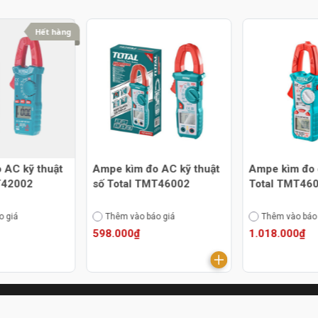
Hết hàng
 AC kỹ thuật
Ampe kìm đo AC kỹ thuật
Ampe kìm đo
T42002
số Total TMT46002
Total TMT46
o giá
Thêm vào báo giá
Thêm vào báo
598.000₫
1.018.000₫