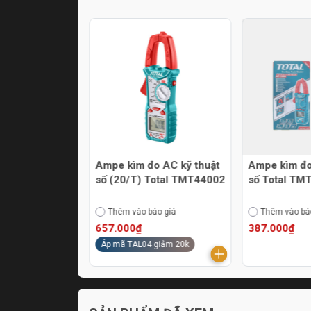
20/T) Total
Ampe kìm đo AC kỹ thuật
Ampe kìm đo
2
số (20/T) Total TMT44002
số Total TM
áo giá
Thêm vào báo giá
Thêm vào bá
657.000₫
387.000₫
Áp mã TAL04 giảm 20k