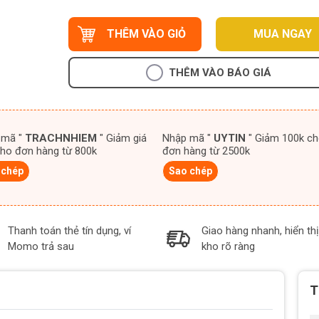
THÊM VÀO GIỎ
MUA NGAY
THÊM VÀO BÁO GIÁ
 mã "
TRACHNHIEM
" Giảm giá
Nhập mã "
UYTIN
" Giảm 100k cho
ho đơn hàng từ 800k
đơn hàng từ 2500k
 chép
Sao chép
Thanh toán thẻ tín dụng, ví
Giao hàng nhanh, hiển thị
Momo trả sau
kho rõ ràng
T