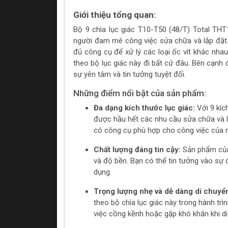
Giới thiệu tổng quan:
Bộ 9 chìa lục giác T10-T50 (48/T) Total TH
người đam mê công việc sửa chữa và lắp đặt.
đủ công cụ để xử lý các loại ốc vít khác nha
theo bộ lục giác này đi bất cứ đâu. Bên cạnh
sự yên tâm và tin tưởng tuyệt đối.
Những điểm nổi bật của sản phẩm:
Đa dạng kích thước lục giác:
Với 9 kíc
được hầu hết các nhu cầu sửa chữa và l
có công cụ phù hợp cho công việc của 
Chất lượng đáng tin cậy:
Sản phẩm của 
và độ bền. Bạn có thể tin tưởng vào sự đ
dụng.
Trọng lượng nhẹ và dễ dàng di chuyể
theo bộ chìa lục giác này trong hành trì
việc cồng kềnh hoặc gặp khó khăn khi d