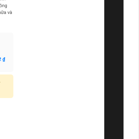
đồng
hữa và
2 ₫
y