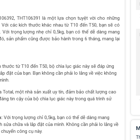
T106392, THT106391 là một lựa chọn tuyệt vời cho những
 Với các kích thước khác nhau từ T10 đến T50, bạn sẽ có
u. Với trọng lượng nhẹ chỉ 0,5kg, bạn có thể dễ dàng mang
 đó, sản phẩm cũng được bảo hành trong 6 tháng, mang lại
h thước từ T10 đến T50, bộ chìa lục giác này sẽ đáp ứng
ắp đặt của bạn. Bạn không cần phải lo lắng về việc không
mình.
Total, một nhà sản xuất uy tín, đảm bảo chất lượng cao
áng tin cậy của bộ chìa lục giác này trong quá trình sử
n:
Với trọng lượng chỉ 0,5kg, bạn có thể dễ dàng mang
nh sửa chữa và lắp đặt của mình. Không cần phải lo lắng về
M
i chuyển công cụ này.
T