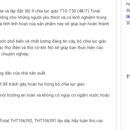
ng
d
và lắp đặt: Bộ 9 chìa lục giác T10-T50 (48/T) Total
lã
ởng cho những người yêu thích và có kinh nghiệm trong
3
và tính linh hoạt của sản phẩm này sẽ giúp bạn hoàn thành
.
ước phổ biến và chất lượng đáng tin cậy, bộ chìa lục giác
ác thợ điện và thợ cơ khí. Nó sẽ giúp bạn thực hiện các
 chuyên nghiệp.
ng dẫn của nhà sản xuất.
T
t để tránh gãy hoặc hư hỏng bộ chìa lục giác.
môi trường an toàn và không có nguy cơ ngấm nước hoặc
 Total THT106392, THT106391 lâu dài, hãy tuân thủ các