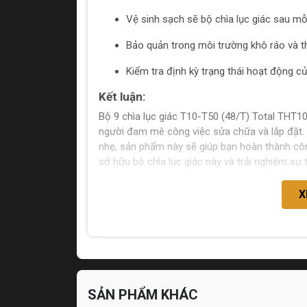
Vệ sinh sạch sẽ bộ chìa lục giác sau mỗ
Bảo quản trong môi trường khô ráo và 
Kiểm tra định kỳ trạng thái hoạt động c
Kết luận:
Bộ 9 chìa lục giác T10-T50 (48/T) Total THT
người đam mê công việc sửa chữa và lắp đặt. Vớ
nhẹ, sản phẩm này sẽ giúp bạn hoàn thành côn
sở hữu bộ chìa lục giác này và trải nghiệm sự 
X
SẢN PHẨM KHÁC