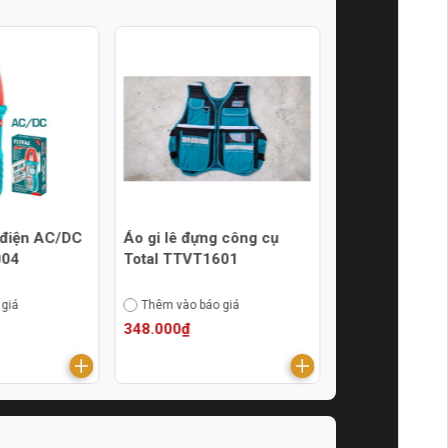
 điện AC/DC
Áo gi lê đựng công cụ
Bá lăng đòn bẩ
004
Total TTVT1601
Total THSLB0
 giá
Thêm vào báo giá
Thêm vào báo g
348.000₫
2.040.000₫