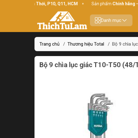
:
234 Bình Thới, P10, Q11, HCM
Sản phẩm
Chính hãng - Chất l
Danh mục
Trang chủ
/
Thương hiệu Total
/
Bộ 9 chìa lụ
Bộ 9 chìa lục giác T10-T50 (4