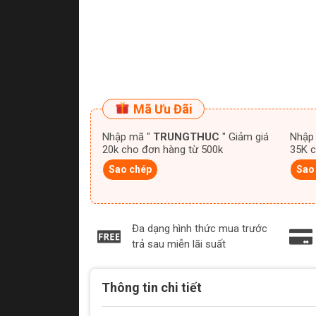
Mã Ưu Đãi
Nhập mã "
TRUNGTHUC
" Giảm giá
Nhập
20k cho đơn hàng từ 500k
35K c
Sao chép
Sao
Đa dạng hình thức mua trước
trả sau miễn lãi suất
Thông tin chi tiết