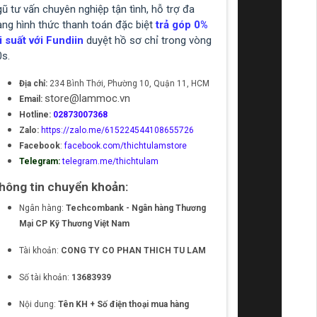
ũ tư vấn chuyên nghiệp tận tình, hỗ trợ đa
ạng hình thức thanh toán đặc biệt
trả góp 0%
i suất với Fundiin
duyệt hồ sơ chỉ trong vòng
0s.
Địa chỉ:
234 Bình Thới, Phường 10, Quận 11, HCM
store@lammoc.vn
Email:
Hotline:
02873007368
Zalo:
https://zalo.me/615224544108655726
Facebook
:
facebook.com/thichtulamstore
Telegram:
telegram.me/thichtulam
hông tin chuyển khoản:
Ngân hàng:
Techcombank - Ngân hàng Thương
Mại CP Kỹ Thương Việt Nam
Tài khoản:
CONG TY CO PHAN THICH TU LAM
Số tài khoản:
13683939
Nội dung:
Tên KH + Số điện thoại mua hàng