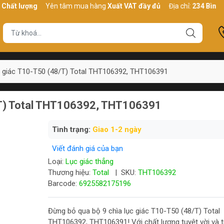
ượng
Yên tâm mua hàng
Xuất VAT đầy đủ
Địa chỉ:
234 Bình Thới, P
c giác T10-T50 (48/T) Total THT106392, THT106391
8/T) Total THT106392, THT106391
Tình trạng:
Giao 1-2 ngày
Viết đánh giá của bạn
Loại:
Lục giác thẳng
Thương hiệu:
Total
|
SKU:
THT106392
Barcode:
6925582175196
Đừng bỏ qua bộ 9 chìa lục giác T10-T50 (48/T) Total
THT106392, THT106391! Với chất lượng tuyệt vời và t