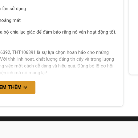
i lần sử dụng.
thoáng mát.
ủa bộ chìa lục giác để đảm bảo rằng nó vẫn hoạt động tốt.
106392, THT106391 là sự lựa chọn hoàn hảo cho những
i tính linh hoạt, chất lượng đáng tin cậy và trọng lượng
g việc một cách dễ dàng và hiệu quả. Đừng bỏ lỡ cơ hội
tiện ích mà nó mang lại!
EM THÊM