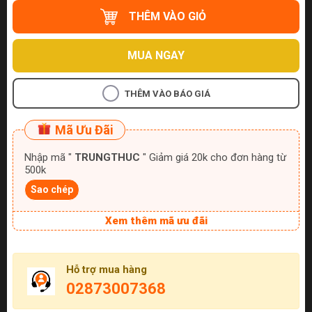
THÊM VÀO GIỎ
MUA NGAY
THÊM VÀO BÁO GIÁ
Mã Ưu Đãi
Nhập mã "
TRUNGTHUC
" Giảm giá 20k cho đơn hàng từ
500k
Sao chép
Xem thêm mã ưu đãi
Hỗ trợ mua hàng
02873007368