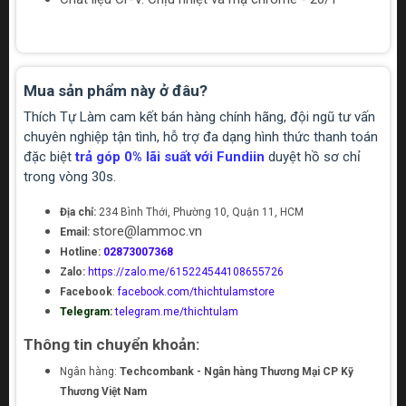
Mua sản phẩm này ở đâu?
Thích Tự Làm cam kết bán hàng chính hãng, đội ngũ tư vấn
chuyên nghiệp tận tình, hỗ trợ đa dạng hình thức thanh toán
đặc biệt
trả góp 0% lãi suất với Fundiin
duyệt hồ sơ chỉ
trong vòng 30s.
Địa chỉ:
234 Bình Thới, Phường 10, Quận 11, HCM
store@lammoc.vn
Email:
Hotline:
02873007368
Zalo:
https://zalo.me/615224544108655726
Facebook
:
facebook.com/thichtulamstore
Telegram:
telegram.me/thichtulam
Thông tin chuyển khoản:
Ngân hàng:
Techcombank - Ngân hàng Thương Mại CP Kỹ
Thương Việt Nam