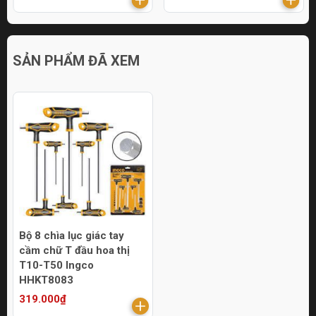
SẢN PHẨM ĐÃ XEM
Bộ 8 chìa lục giác tay
cầm chữ T đầu hoa thị
T10-T50 Ingco
HHKT8083
319.000₫