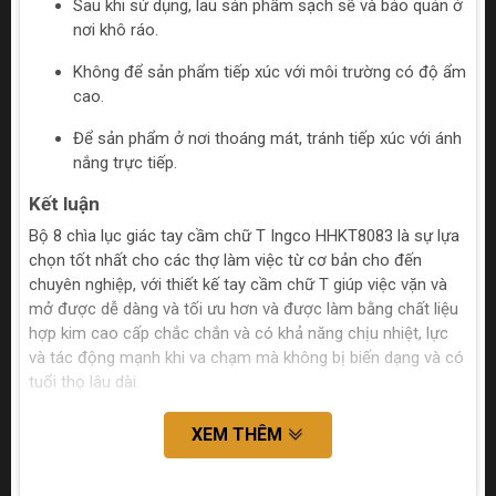
Sau khi sử dụng, lau sản phẩm sạch sẽ và bảo quản ở
nơi khô ráo.
Không để sản phẩm tiếp xúc với môi trường có độ ẩm
cao.
Để sản phẩm ở nơi thoáng mát, tránh tiếp xúc với ánh
nắng trực tiếp.
Kết luận
Bộ 8 chìa lục giác tay cầm chữ T Ingco HHKT8083 là sự lựa
chọn tốt nhất cho các thợ làm việc từ cơ bản cho đến
chuyên nghiệp, với thiết kế tay cầm chữ T giúp việc vặn và
mở được dễ dàng và tối ưu hơn và được làm bằng chất liệu
hợp kim cao cấp chắc chắn và có khả năng chịu nhiệt, lực
và tác động mạnh khi va chạm mà không bị biến dạng và có
tuổi thọ lâu dài.
XEM THÊM