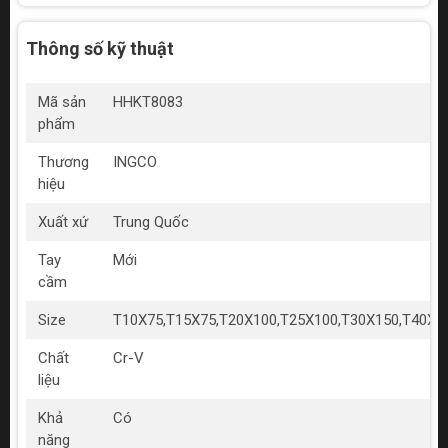
Thông số kỹ thuật
Mã sản
HHKT8083
phẩm
Thương
INGCO
hiệu
Xuất xứ
Trung Quốc
Tay
Mới
cầm
Size
T10X75,T15X75,T20X100,T25X100,T30X150,T40X
Chất
Cr-V
liệu
Khả
Có
năng