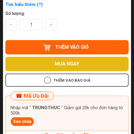
Tìm hiểu thêm (?)
Số lượng:
THÊM VÀO GIỎ
MUA NGAY
THÊM VÀO BÁO GIÁ
Mã Ưu Đãi
Nhập mã "
TRUNGTHUC
" Giảm giá 20k cho đơn hàng từ
500k
Sao chép