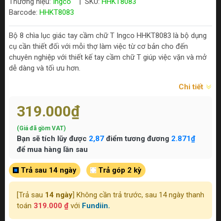
Thương hiệu:
Ingco
|
SKU:
HHKT8083
Barcode:
HHKT8083
Bộ 8 chìa lục giác tay cầm chữ T Ingco HHKT8083 là bộ dụng
cụ cần thiết đối với mỗi thợ làm việc từ cơ bản cho đến
chuyên nghiệp với thiết kế tay cầm chữ T giúp việc vặn và mở
dễ dàng và tối ưu hơn.
Chi tiết
319.000₫
(Giá đã gồm VAT)
Bạn sẽ tích lũy được
2,87
điểm tương đương
2.871₫
để mua hàng lần sau
Trả sau 14 ngày
Trả góp 2 kỳ
[Trả sau
14 ngày
] Không cần trả trước, sau 14 ngày thanh
toán
319.000 ₫
với
Fundiin.