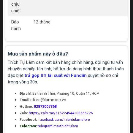
chịu
nhiệt
Bảo
12 tháng
hành
Mua sản phẩm này ở đâu?
Thích Tự Làm cam kết bán hàng chính hãng, đội ngũ tư vấn
chuyên nghiệp tận tình, hỗ trợ đa dạng hình thức thanh toán
đặc biệt
trả góp 0% lãi suất với Fundiin
duyệt hồ sơ chỉ
trong vòng 30s.
Địa chỉ:
234 Bình Thới, Phường 10, Quận 11, HCM
store@lammoc.vn
Email:
Hotline:
02873007368
Zalo:
https://zalo.me/615224544108655726
Facebook
:
facebook.com/thichtulamstore
Telegram:
telegram.me/thichtulam