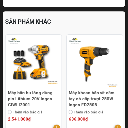
SẢN PHẨM KHÁC
Máy bắn bu lông dùng
Máy khoan bắn vít cầm
pin Lithium 20V Ingco
tay có cấp trượt 280W
CIWLI2001
Ingco ED2808
Thêm vào báo giá
Thêm vào báo giá
2.541.000₫
636.000₫