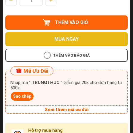
THÊM VÀO GIỎ
MUA NGAY
THÊM VÀO BÁO GIÁ
Mã Ưu Đãi
Nhập mã "
TRUNGTHUC
" Giảm giá 20k cho đơn hàng từ
500k
Sao chép
Xem thêm mã ưu đãi
Hỗ trợ mua hàng