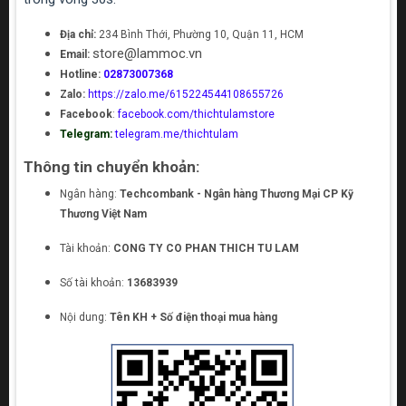
Địa chỉ:
234 Bình Thới, Phường 10, Quận 11, HCM
store@lammoc.vn
Email:
Hotline:
02873007368
Zalo:
https://zalo.me/615224544108655726
Facebook
:
facebook.com/thichtulamstore
Telegram:
telegram.me/thichtulam
Thông tin chuyển khoản:
Ngân hàng:
Techcombank - Ngân hàng Thương Mại CP Kỹ
Thương Việt Nam
Tài khoản:
CONG TY CO PHAN THICH TU LAM
Số tài khoản:
13683939
Nội dung:
Tên KH + Số điện thoại mua hàng