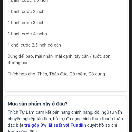
1 bánh cước 1,5 inch
1 bánh cước 2 inch
1 bánh cước 3 inch
1 bánh cước 4 inchn
1 chổi cước 2.5 inch có cán
Dùng để: bào, mài nhẵn, mài cạnh, tẩy cặn / tước sơn,
đường hàn
Thích hợp cho: Thép, Thép đúc, Gỗ mềm, Gỗ cứng
Mua sản phẩm này ở đâu?
Thích Tự Làm cam kết bán hàng chính hãng, đội ngũ tư vấn
chuyên nghiệp tận tình, hỗ trợ đa dạng hình thức thanh toán
đặc biệt
trả góp 0% lãi suất với Fundiin
duyệt hồ sơ chỉ
trong vòng 30s.