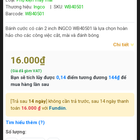
Loại:
Phụ kiện máy mài
Thương hiệu:
Ingco
|
SKU:
WB40501
Barcode:
WB40501
Bánh cước có cán 2 inch INGCO WB40501 là lựa chọn hoàn
hảo cho các công việc cắt, mài và đánh bóng.
Chi tiết
16.000₫
(Giá đã gồm VAT)
Bạn sẽ tích lũy được
0,14
điểm tương đương
144₫
để
mua hàng lần sau
[Trả sau
14 ngày
] không cần trả trước, sau 14 ngày thanh
toán
16.000 ₫
với
Fundiin.
Tìm hiểu thêm (?)
Số lượng: