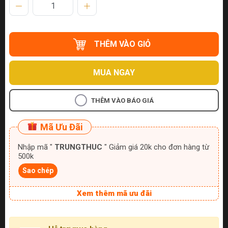
THÊM VÀO GIỎ
MUA NGAY
THÊM VÀO BÁO GIÁ
Mã Ưu Đãi
Nhập mã "
TRUNGTHUC
" Giảm giá 20k cho đơn hàng từ
500k
Sao chép
Xem thêm mã ưu đãi