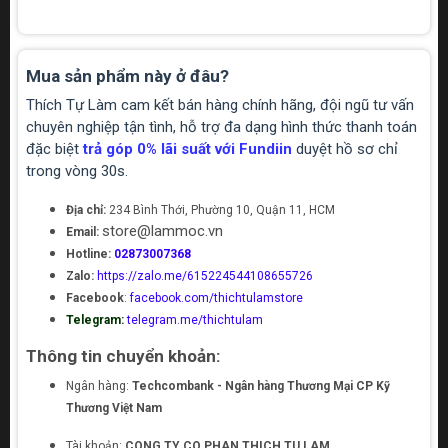
Mua sản phẩm này ở đâu?
Thích Tự Làm cam kết bán hàng chính hãng, đội ngũ tư vấn
chuyên nghiệp tận tình, hỗ trợ đa dạng hình thức thanh toán
đặc biệt
trả góp 0% lãi suất với Fundiin
duyệt hồ sơ chỉ
trong vòng 30s.
Địa chỉ:
234 Bình Thới, Phường 10, Quận 11, HCM
store@lammoc.vn
Email:
Hotline:
02873007368
Zalo:
https://zalo.me/615224544108655726
Facebook
:
facebook.com/thichtulamstore
Telegram:
telegram.me/thichtulam
Thông tin chuyển khoản:
Ngân hàng:
Techcombank - Ngân hàng Thương Mại CP Kỹ
Thương Việt Nam
Tài khoản:
CONG TY CO PHAN THICH TU LAM