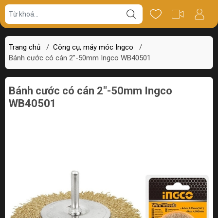
Giá bán
Miêu tả
Thông số
Review
Trang chủ
/
Công cụ, máy móc Ingco
/
Bánh cước có cán 2"-50mm Ingco WB40501
Bánh cước có cán 2"-50mm Ingco
WB40501