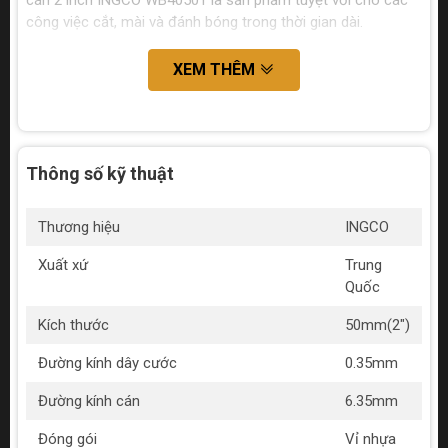
cán 2 inch INGCO WB40501 là sản phẩm tuyệt vời cho các
công việc cắt, mài và đánh bóng trong thời gian dài.
XEM THÊM
Thông số kỹ thuật
Thương hiệu
INGCO
Xuất xứ
Trung
Quốc
Kích thước
50mm(2")
Đường kính dây cước
0.35mm
Đường kính cán
6.35mm
Đóng gói
Vỉ nhựa