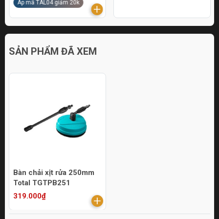
Áp mã TAL04 giảm 20k
SẢN PHẨM ĐÃ XEM
Bàn chải xịt rửa 250mm
Total TGTPB251
319.000₫