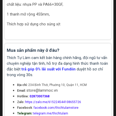
chất liệu: nhựa PP và PA66+30GF,
1 thanh mở rộng 455mm,
Thích hợp sử dụng cho súng xịt
Mua sản phẩm này ở đâu?
Thích Tự Làm cam kết bán hàng chính hãng, đội ngũ tư vấn
chuyên nghiệp tận tình, hỗ trợ đa dạng hình thức thanh toán
đặc biệt
trả góp 0% lãi suất với Fundiin
duyệt hồ sơ chỉ
trong vòng 30s.
Địa chỉ:
234 Bình Thới, Phường 10, Quận 11, HCM
store@lammoc.vn
Email:
Hotline:
02873007368
Zalo:
https://zalo.me/615224544108655726
Facebook
:
facebook.com/thichtulamstore
Telegram:
telegram.me/thichtulam