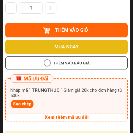
THÊM VÀO GIỎ
MUA NGAY
THÊM VÀO BÁO GIÁ
Mã Ưu Đãi
Nhập mã "
TRUNGTHUC
" Giảm giá 20k cho đơn hàng từ
500k
Sao chép
Xem thêm mã ưu đãi