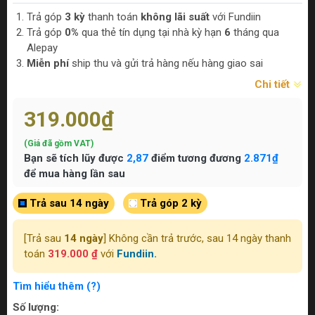
Trả góp
3 kỳ
thanh toán
không lãi suất
với Fundiin
Trả góp
0%
qua thẻ tín dụng tại nhà kỳ hạn
6
tháng qua
Alepay
Miễn phí
ship thu và gửi trả hàng nếu hàng giao sai
Chi tiết
319.000₫
(Giá đã gồm VAT)
Bạn sẽ tích lũy được
2,87
điểm tương đương
2.871₫
để mua hàng lần sau
Trả sau 14 ngày
Trả góp 2 kỳ
[Trả sau
14 ngày
] Không cần trả trước, sau 14 ngày thanh
toán
319.000 ₫
với
Fundiin.
Tìm hiểu thêm (?)
Số lượng: