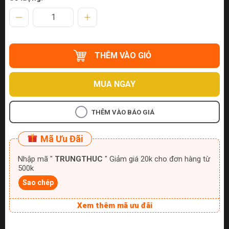
THÊM VÀO GIỎ
MUA NGAY
THÊM VÀO BÁO GIÁ
Mã Ưu Đãi
Nhập mã "
TRUNGTHUC
" Giảm giá 20k cho đơn hàng từ
500k
Sao chép
Xem thêm mã ưu đãi