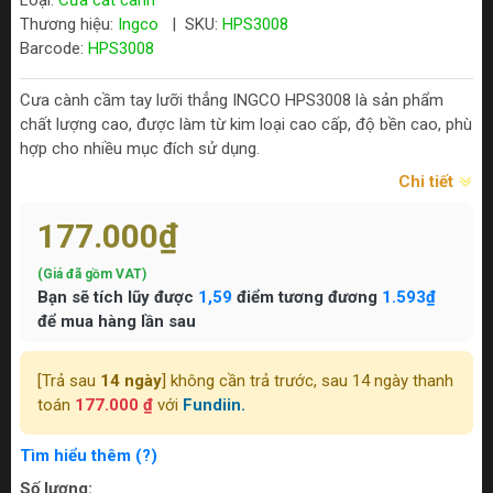
Loại:
Cưa cắt cành
Thương hiệu:
Ingco
|
SKU:
HPS3008
Barcode:
HPS3008
Cưa cành cầm tay lưỡi thẳng INGCO HPS3008 là sản phẩm
chất lượng cao, được làm từ kim loại cao cấp, độ bền cao, phù
hợp cho nhiều mục đích sử dụng.
Chi tiết
177.000₫
(Giá đã gồm VAT)
Bạn sẽ tích lũy được
1,59
điểm tương đương
1.593₫
để mua hàng lần sau
[Trả sau
14 ngày
] không cần trả trước, sau 14 ngày thanh
toán
177.000 ₫
với
Fundiin.
Tìm hiểu thêm (?)
Số lượng: