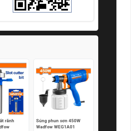
ắt rãnh
Súng phun sơn 450W
Đồng hồ vạn nă
dfow
Wadfow WEG1A01
số 600V-4000 