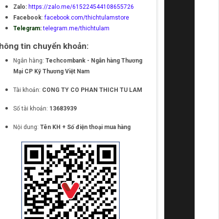
Zalo:
https://zalo.me/615224544108655726
Facebook
:
facebook.com/thichtulamstore
Telegram:
telegram.me/thichtulam
hông tin chuyển khoản:
Ngân hàng:
Techcombank - Ngân hàng Thương
Mại CP Kỹ Thương Việt Nam
Tài khoản:
CONG TY CO PHAN THICH TU LAM
Số tài khoản:
13683939
Nội dung:
Tên KH + Số điện thoại mua hàng