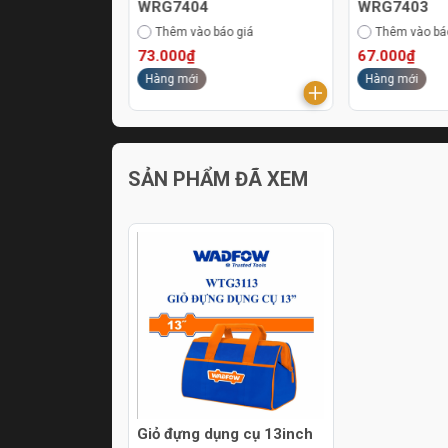
CDS510
WRG7404
WRG7403
áo giá
Thêm vào báo giá
Thêm vào bá
73.000₫
67.000₫
Hàng mới
Hàng mới
SẢN PHẨM ĐÃ XEM
Giỏ đựng dụng cụ 13inch