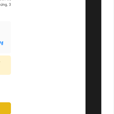
cứng, 3
7₫
y