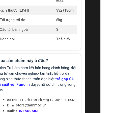
600D
Kích thước (L
W
H)
33
21
18cm
Tải trọng tối đa
8kg
Các túi bên ngoài
3
Đóng gói
Thẻ giấy
ua sản phẩm này ở đâu?
hích Tự Làm cam kết bán hàng chính hãng, đội
ũ tư vấn chuyên nghiệp tận tình, hỗ trợ đa
ạng hình thức thanh toán đặc biệt
trả góp 0%
i suất với Fundiin
duyệt hồ sơ chỉ trong vòng
0s.
Địa chỉ:
234 Bình Thới, Phường 10, Quận 11, HCM
store@lammoc.vn
Email:
Hotline:
02873007368