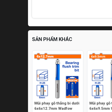
SẢN PHẨM KHÁC
in Lithium-ion
Mũi phay gỗ thẳng bi dưới
Mũi phay gỗ 
 gồm đầu sạc)
6x6x12.7mm Wadfow
6x6x9.5mm 