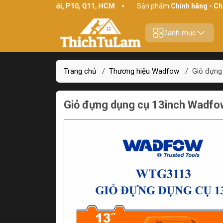
4 Bình Thới, P10, Q11, HCM
Sản phẩm
Chính hãng - Chất lượn
Danh mục
Trang chủ
/
Thương hiệu Wadfow
/
Giỏ đựng
Giỏ đựng dụng cụ 13inch Wad