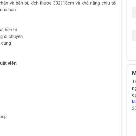
hắn và bền bỉ, kích thước 33
21
18cm và khả năng chịu tải
của bạn.
à bền bỉ
g di chuyển
sử dụng
uật viên
M
T
ng
d
lã
3
tiếp