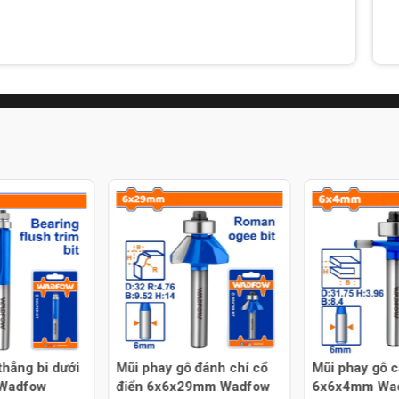
thẳng bi dưới
Mũi phay gỗ đánh chỉ cổ
Mũi phay gỗ c
Wadfow
điển 6x6x29mm Wadfow
6x6x4mm Wa