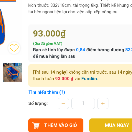
kích thước 33
21
18cm, tải trọng 8kg. Thiết kế khung 
túi bên ngoài tiện lợi cho việc sắp xếp công cụ.
93.000₫
(Giá đã gồm VAT)
Bạn sẽ tích lũy được
0,84
điểm tương đương
83
để mua hàng lần sau
[Trả sau
14 ngày
] không cần trả trước, sau 14 ngà
thanh toán
93.000 ₫
với
Fundiin.
Tìm hiểu thêm (?)
Số lượng:
THÊM VÀO GIỎ
MUA NGAY