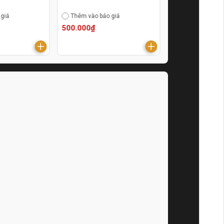
Wadfow WDM
 giá
Thêm vào báo giá
Thêm vào báo g
500.000₫
310.000₫