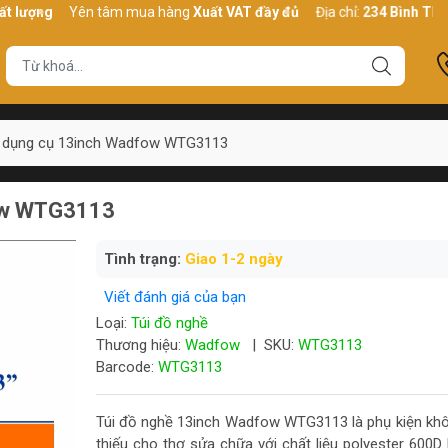
g
Yên tâm mua hàng
Xuất VAT đầy đủ
Địa chỉ:
234 Bình Thới, P10,
 dụng cụ 13inch Wadfow WTG3113
fow WTG3113
Tình trạng:
Giao 1-2 ngày
Viết đánh giá của bạn
Loại:
Túi đồ nghề
Thương hiệu:
Wadfow
|
SKU:
WTG3113
Barcode:
WTG3113
Túi đồ nghề 13inch Wadfow WTG3113 là phụ kiện khô
thiếu cho thợ sửa chữa với chất liệu polyester 600D 