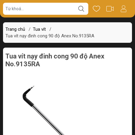
Giá bán
Miêu tả
Thông số
Review
Trang chủ
/
Tua vít
/
Tua vít nạy đinh cong 90 độ Anex No.9135RA
Tua vít nạy đinh cong 90 độ Anex
No.9135RA