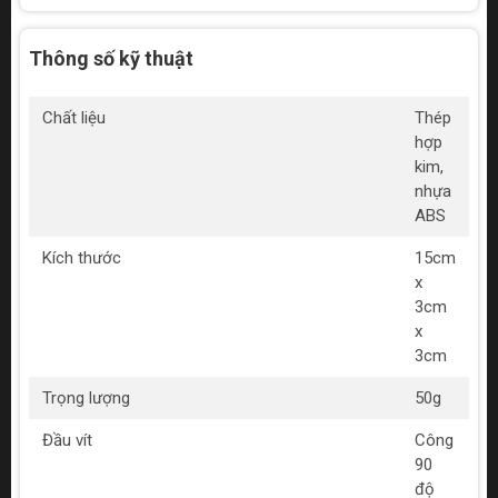
Thông số kỹ thuật
Chất liệu
Thép
hợp
kim,
nhựa
ABS
Kích thước
15cm
x
3cm
x
3cm
Trọng lượng
50g
Đầu vít
Công
90
độ