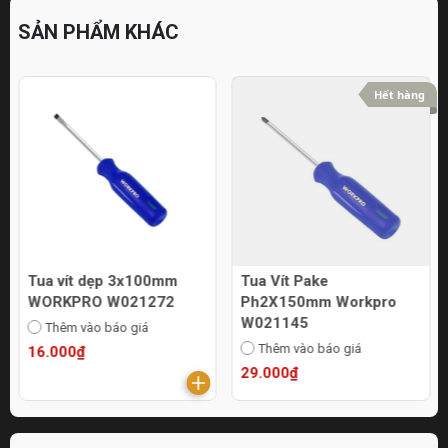
SẢN PHẨM KHÁC
Hết hàng
Tua vít dẹp 3x100mm
Tua Vít Pake
WORKPRO W021272
Ph2X150mm Workpro
W021145
Thêm vào báo giá
Thêm vào báo giá
16.000₫
29.000₫