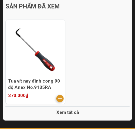
SẢN PHẨM ĐÃ XEM
Tua vít nạy đinh cong 90
độ Anex No.9135RA
370.000₫
Xem tất cả