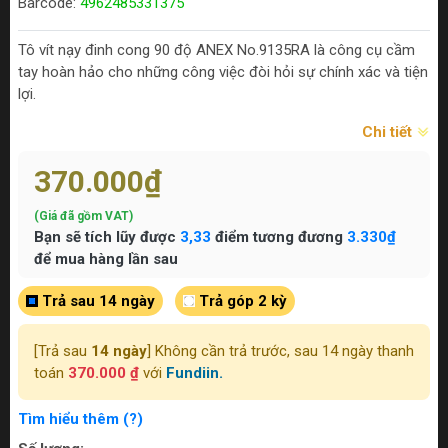
Barcode:
4962485331375
Tô vít nạy đinh cong 90 độ ANEX No.9135RA là công cụ cầm
tay hoàn hảo cho những công việc đòi hỏi sự chính xác và tiện
lợi.
Chi tiết
370.000₫
(Giá đã gồm VAT)
Bạn sẽ tích lũy được
3,33
điểm tương đương
3.330₫
để mua hàng lần sau
Trả sau 14 ngày
Trả góp 2 kỳ
[Trả sau
14 ngày
] Không cần trả trước, sau 14 ngày thanh
toán
370.000 ₫
với
Fundiin.
Tìm hiểu thêm (?)