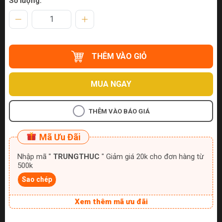
Số lượng:
THÊM VÀO GIỎ
MUA NGAY
THÊM VÀO BÁO GIÁ
Mã Ưu Đãi
Nhập mã "
TRUNGTHUC
" Giảm giá 20k cho đơn hàng từ
500k
Sao chép
Xem thêm mã ưu đãi