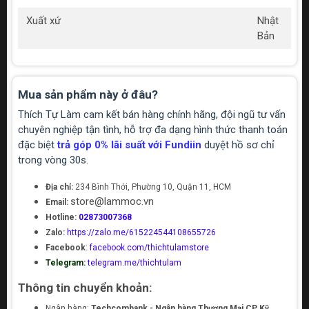
Xuất xứ
Nhật
Bản
Mua sản phẩm này ở đâu?
Thích Tự Làm cam kết bán hàng chính hãng, đội ngũ tư vấn
chuyên nghiệp tận tình, hỗ trợ đa dạng hình thức thanh toán
đặc biệt
trả góp 0% lãi suất với Fundiin
duyệt hồ sơ chỉ
trong vòng 30s.
Địa chỉ:
234 Bình Thới, Phường 10, Quận 11, HCM
store@lammoc.vn
Email:
Hotline:
02873007368
Zalo:
https://zalo.me/615224544108655726
Facebook
:
facebook.com/thichtulamstore
Telegram:
telegram.me/thichtulam
Thông tin chuyển khoản:
Ngân hàng:
Techcombank - Ngân hàng Thương Mại CP Kỹ