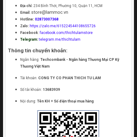
Địa chỉ:
234 Bình Thới, Phường 10, Quận 11, HCM
store@lammoc.vn
Email:
Hotline:
02873007368
Zalo:
https://zalo.me/615224544108655726
Facebook
:
facebook.com/thichtulamstore
Telegram:
telegram.me/thichtulam
Thông tin chuyển khoản:
Ngân hàng:
Techcombank - Ngân hàng Thương Mại CP Kỹ
Thương Việt Nam
Tài khoản:
CONG TY CO PHAN THICH TU LAM
Số tài khoản:
13683939
Nội dung:
Tên KH + Số điện thoại mua hàng