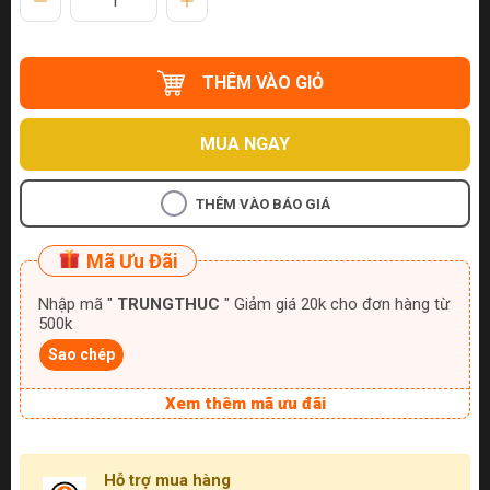
THÊM VÀO GIỎ
MUA NGAY
THÊM VÀO BÁO GIÁ
Mã Ưu Đãi
Nhập mã "
TRUNGTHUC
" Giảm giá 20k cho đơn hàng từ
500k
Sao chép
Xem thêm mã ưu đãi
Hỗ trợ mua hàng