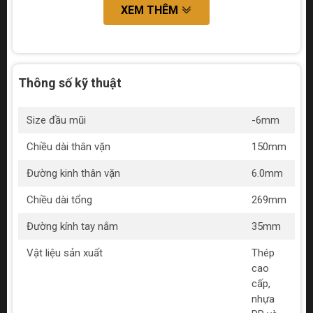
XEM THÊM
Thông số kỹ thuật
Size đầu mũi
-6mm
Chiều dài thân vặn
150mm
Đường kinh thân vặn
6.0mm
Chiều dài tổng
269mm
Đường kính tay nắm
35mm
Vật liệu sản xuất
Thép
cao
cấp,
nhựa