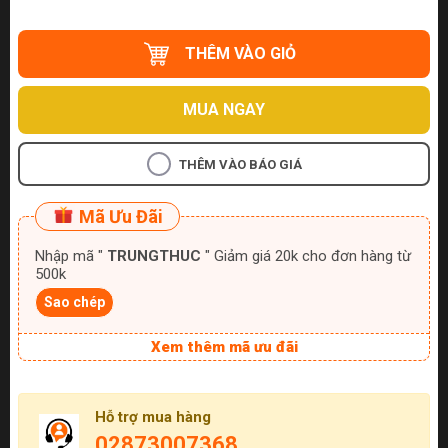
THÊM VÀO GIỎ
MUA NGAY
THÊM VÀO BÁO GIÁ
Mã Ưu Đãi
Nhập mã "
TRUNGTHUC
" Giảm giá 20k cho đơn hàng từ
500k
Sao chép
Xem thêm mã ưu đãi
Hỗ trợ mua hàng
02873007368