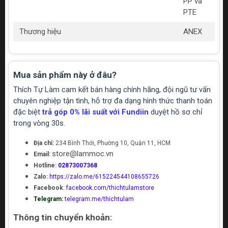
PP và
PTE
Thương hiệu
ANEX
Mua sản phẩm này ở đâu?
Thích Tự Làm cam kết bán hàng chính hãng, đội ngũ tư vấn
chuyên nghiệp tận tình, hỗ trợ đa dạng hình thức thanh toán
đặc biệt
trả góp 0% lãi suất với Fundiin
duyệt hồ sơ chỉ
trong vòng 30s.
Địa chỉ:
234 Bình Thới, Phường 10, Quận 11, HCM
store@lammoc.vn
Email:
Hotline:
02873007368
Zalo:
https://zalo.me/615224544108655726
Facebook
:
facebook.com/thichtulamstore
Telegram:
telegram.me/thichtulam
Thông tin chuyển khoản: