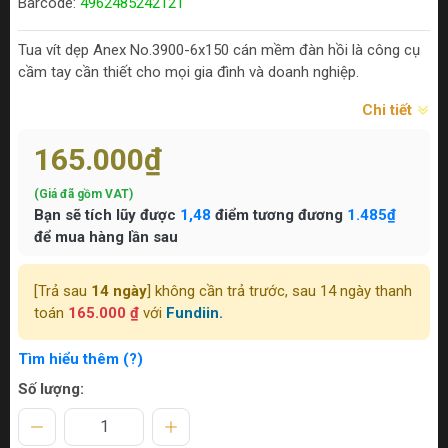
Barcode:
4962485242121
Tua vít dẹp Anex No.3900-6x150 cán mềm đàn hồi là công cụ
cầm tay cần thiết cho mọi gia đình và doanh nghiệp.
Chi tiết
165.000₫
(Giá đã gồm VAT)
Bạn sẽ tích lũy được
1,48
điểm tương đương
1.485₫
để mua hàng lần sau
[Trả sau
14 ngày
] không cần trả trước, sau 14 ngày thanh
toán
165.000 ₫
với
Fundiin.
Tìm hiểu thêm (?)
Số lượng: