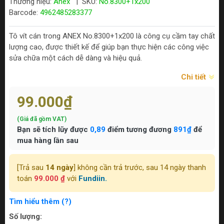
Thương hiệu:
Anex
|
SKU:
No.8300+1x200
Barcode:
4962485283377
Tô vít cán trong ANEX No.8300+1x200 là công cụ cầm tay chất
lượng cao, được thiết kế để giúp bạn thực hiện các công việc
sửa chữa một cách dễ dàng và hiệu quả.
Chi tiết
99.000₫
(Giá đã gồm VAT)
Bạn sẽ tích lũy được
0,89
điểm tương đương
891₫
để
mua hàng lần sau
[Trả sau
14 ngày
] không cần trả trước, sau 14 ngày thanh
toán
99.000 ₫
với
Fundiin.
Tìm hiểu thêm (?)
Số lượng: