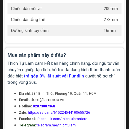
Chiều dài mũi vít
200mm
Chiều dài tổng thể
273mm
Đường kính tay cầm
16mm
Mua sản phẩm này ở đâu?
Thích Tự Làm cam kết bán hàng chính hãng, đội ngũ tư vấn
chuyên nghiệp tận tình, hỗ trợ đa dạng hình thức thanh toán
đặc biệt
trả góp 0% lãi suất với Fundiin
duyệt hồ sơ chỉ
trong vòng 30s.
Địa chỉ:
234 Bình Thới, Phường 10, Quận 11, HCM
store@lammoc.vn
Email:
Hotline:
02873007368
Zalo:
https://zalo.me/615224544108655726
Facebook
:
facebook.com/thichtulamstore
Telegram:
telegram.me/thichtulam