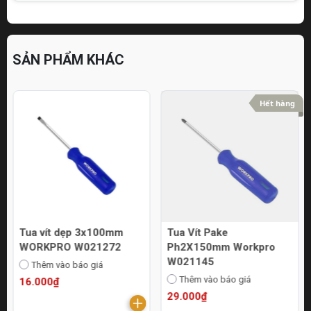
SẢN PHẨM KHÁC
Hết hàng
Tua vít dẹp 3x100mm
Tua Vít Pake
WORKPRO W021272
Ph2X150mm Workpro
W021145
Thêm vào báo giá
Thêm vào báo giá
16.000₫
29.000₫