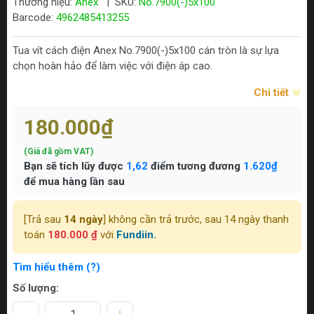
Thương hiệu:
Anex
|
SKU:
No.7900(-)5x100
Barcode:
4962485413255
Tua vít cách điện Anex No.7900(-)5x100 cán tròn là sự lựa
chọn hoàn hảo để làm việc với điện áp cao.
Chi tiết
180.000₫
(Giá đã gồm VAT)
Bạn sẽ tích lũy được
1,62
điểm tương đương
1.620₫
để mua hàng lần sau
[Trả sau
14 ngày
] không cần trả trước, sau 14 ngày thanh
toán
180.000 ₫
với
Fundiin.
Tìm hiểu thêm (?)
Số lượng: