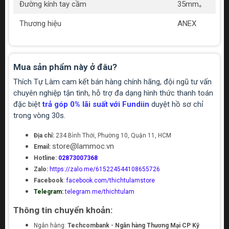
Đường kính tay cầm
35mm｡
Thương hiệu
ANEX
Mua sản phẩm này ở đâu?
Thích Tự Làm cam kết bán hàng chính hãng, đội ngũ tư vấn
chuyên nghiệp tận tình, hỗ trợ đa dạng hình thức thanh toán
đặc biệt
trả góp 0% lãi suất với Fundiin
duyệt hồ sơ chỉ
trong vòng 30s.
Địa chỉ:
234 Bình Thới, Phường 10, Quận 11, HCM
store@lammoc.vn
Email:
Hotline:
02873007368
Zalo:
https://zalo.me/615224544108655726
Facebook
:
facebook.com/thichtulamstore
Telegram:
telegram.me/thichtulam
Thông tin chuyển khoản:
Ngân hàng:
Techcombank - Ngân hàng Thương Mại CP Kỹ