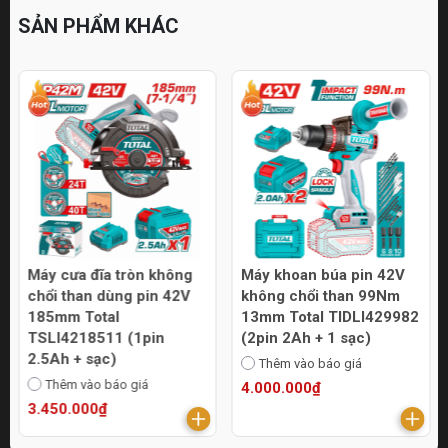
SẢN PHẨM KHÁC
Máy khoan búa pin 42V
Máy khoan búa 42V
không chổi than 99Nm
không chổi than 69Nm
13mm Total TIDLI429982
13mm Total TIDLI426981
(2pin 2Ah + 1 sạc)
(1pin 2Ah + 1 sạc)
Thêm vào báo giá
Thêm vào báo giá
4.000.000₫
2.620.000₫