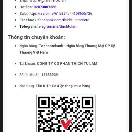
store@lammoc.vn
Email:
Hotline:
02873007368
Zalo:
https://zalo.me/615224544108655726
Facebook
:
facebook.com/thichtulamstore
Telegram:
telegram.me/thichtulam
Thông tin chuyển khoản:
Ngân hàng:
Techcombank - Ngân hàng Thương Mại CP Kỹ
Thương Việt Nam
Tài khoản:
CONG TY CO PHAN THICH TU LAM
Số tài khoản:
13683939
Nội dung:
Tên KH + Số điện thoại mua hàng