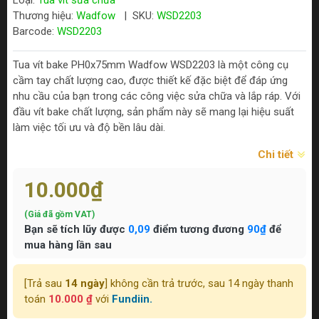
Loại:
Tua vít sửa chữa
Thương hiệu:
Wadfow
|
SKU:
WSD2203
Barcode:
WSD2203
Tua vít bake PH0x75mm Wadfow WSD2203 là một công cụ
cầm tay chất lượng cao, được thiết kế đặc biệt để đáp ứng
nhu cầu của bạn trong các công việc sửa chữa và lắp ráp. Với
đầu vít bake chất lượng, sản phẩm này sẽ mang lại hiệu suất
làm việc tối ưu và độ bền lâu dài.
Chi tiết
10.000₫
(Giá đã gồm VAT)
Bạn sẽ tích lũy được
0,09
điểm tương đương
90₫
để
mua hàng lần sau
[Trả sau
14 ngày
] không cần trả trước, sau 14 ngày thanh
toán
10.000 ₫
với
Fundiin.