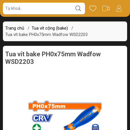
Giá bán
Miêu tả
Thông số
Review
Trang chủ
/
Tua vít cộng (bake)
/
Tua vít bake PH0x75mm Wadfow WSD2203
Tua vít bake PH0x75mm Wadfow
WSD2203