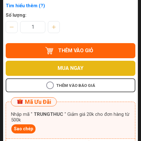
Tìm hiểu thêm (?)
Số lượng:
THÊM VÀO GIỎ
MUA NGAY
THÊM VÀO BÁO GIÁ
Mã Ưu Đãi
Nhập mã "
TRUNGTHUC
" Giảm giá 20k cho đơn hàng từ
500k
Sao chép