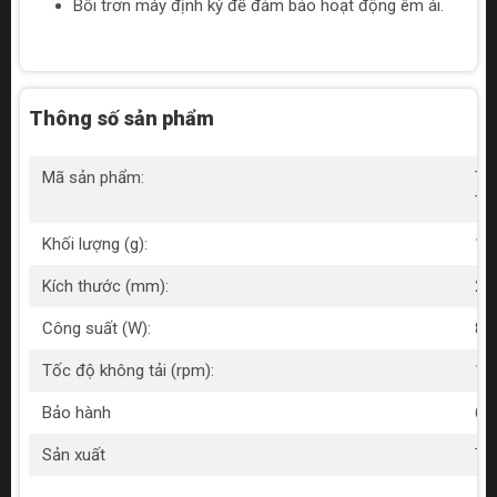
Bôi trơn máy định kỳ để đảm bảo hoạt động êm ái.
Thông số sản phẩm
Mã sản phẩm:
Tot
TS
Khối lượng (g):
15
Kích thước (mm):
25
Công suất (W):
80
Tốc độ không tải (rpm):
10
Bảo hành
6 
Sản xuất
Tr