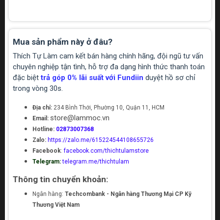
Mua sản phẩm này ở đâu?
Thích Tự Làm cam kết bán hàng chính hãng, đội ngũ tư vấn
chuyên nghiệp tận tình, hỗ trợ đa dạng hình thức thanh toán
đặc biệt
trả góp 0% lãi suất với Fundiin
duyệt hồ sơ chỉ
trong vòng 30s.
Địa chỉ:
234 Bình Thới, Phường 10, Quận 11, HCM
store@lammoc.vn
Email:
Hotline:
02873007368
Zalo:
https://zalo.me/615224544108655726
Facebook
:
facebook.com/thichtulamstore
Telegram:
telegram.me/thichtulam
Thông tin chuyển khoản:
Ngân hàng:
Techcombank - Ngân hàng Thương Mại CP Kỹ
Thương Việt Nam