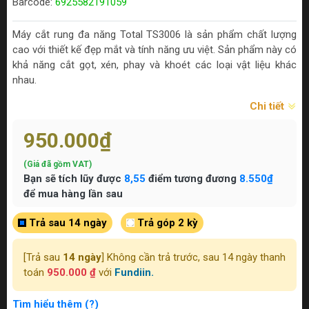
Barcode:
6925582191059
Máy cắt rung đa năng Total TS3006 là sản phẩm chất lượng
cao với thiết kế đẹp mắt và tính năng ưu việt. Sản phẩm này có
khả năng cắt gọt, xén, phay và khoét các loại vật liệu khác
nhau.
Chi tiết
950.000₫
(Giá đã gồm VAT)
Bạn sẽ tích lũy được
8,55
điểm tương đương
8.550₫
để mua hàng lần sau
Trả sau 14 ngày
Trả góp 2 kỳ
[Trả sau
14 ngày
] Không cần trả trước, sau 14 ngày thanh
toán
950.000 ₫
với
Fundiin.
Tìm hiểu thêm (?)