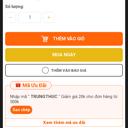
Số lượng:
THÊM VÀO GIỎ
MUA NGAY
THÊM VÀO BÁO GIÁ
Mã Ưu Đãi
Nhập mã "
TRUNGTHUC
" Giảm giá 20k cho đơn hàng từ
500k
Sao chép
Xem thêm mã ưu đãi