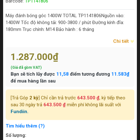
Barcode:
TP1141806
Máy đánh bóng góc 1400W TOTAL TP1141806Nguồn vào:
1400W Tốc độ không tải: 900-3800 / phút Đường kính đĩa:
180mm Trục chính: M14 Bảo hành : 6 tháng
Chi tiết
1.287.000₫
(Giá đã gồm VAT)
Bạn sẽ tích lũy được
11,58
điểm tương đương
11.583₫
để mua hàng lần sau
[Trả Góp
2 kỳ
] Chỉ cần trả trước
643.500 ₫
, kỳ tiếp theo
sau 30 ngày trả
643.500 ₫
miễn phí không lãi suất với
Fundiin.
Tìm hiểu thêm (?)
Số lượng: