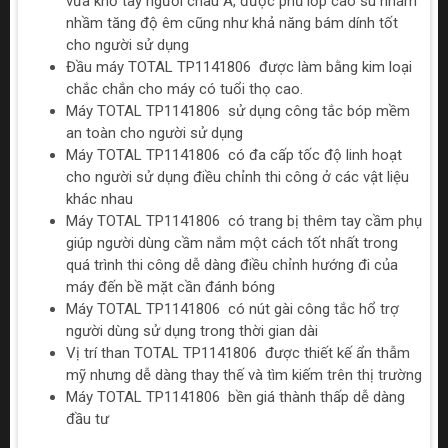
vừa khổ tay người châu Á, được phủ lớp cao su nhám
nhầm tăng độ êm cũng như khả năng bám dính tốt
cho người sử dụng
Đầu máy TOTAL TP1141806 được làm bằng kim loại
chắc chắn cho máy có tuổi thọ cao.
Máy TOTAL TP1141806 sử dụng công tắc bóp mềm
an toàn cho người sử dụng
Máy TOTAL TP1141806 có đa cấp tốc độ linh hoạt
cho người sử dụng điều chỉnh thi công ở các vật liệu
khác nhau
Máy TOTAL TP1141806 có trang bị thêm tay cầm phụ
giúp người dùng cầm nắm một cách tốt nhất trong
quá trình thi công dễ dàng điều chỉnh hướng đi của
máy đến bề mặt cần đánh bóng
Máy TOTAL TP1141806 có nút gài công tắc hổ trợ
người dùng sử dụng trong thời gian dài
Vị trí than TOTAL TP1141806 được thiết kế ẩn thẫm
mỹ nhưng dễ dàng thay thế và tìm kiếm trên thị trường
Máy TOTAL TP1141806 bền giá thành thấp dễ dàng
đầu tư