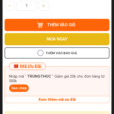
THÊM VÀO GIỎ
MUA NGAY
THÊM VÀO BÁO GIÁ
Mã Ưu Đãi
Nhập mã "
TRUNGTHUC
" Giảm giá 20k cho đơn hàng từ
500k
Sao chép
Xem thêm mã ưu đãi