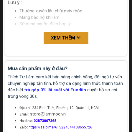
Lưu ý :
Thường xuyên lâu chùi máy móc
Mang bảo hộ khi làm
Sử dụng nguồn điện hợp lý
XEM THÊM
Mua sản phẩm này ở đâu?
Thích Tự Làm cam kết bán hàng chính hãng, đội ngũ tư vấn
chuyên nghiệp tận tình, hỗ trợ đa dạng hình thức thanh toán
đặc biệt
trả góp 0% lãi suất với Fundiin
duyệt hồ sơ chỉ
trong vòng 30s.
Địa chỉ:
234 Bình Thới, Phường 10, Quận 11, HCM
store@lammoc.vn
Email:
Hotline:
02873007368
Zalo:
https://zalo.me/615224544108655726