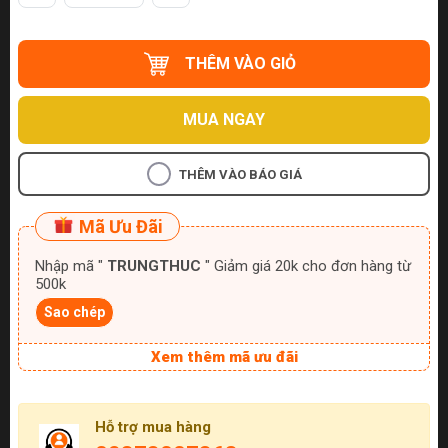
THÊM VÀO GIỎ
MUA NGAY
THÊM VÀO BÁO GIÁ
Mã Ưu Đãi
Nhập mã "
TRUNGTHUC
" Giảm giá 20k cho đơn hàng từ
500k
Sao chép
Xem thêm mã ưu đãi
Hỗ trợ mua hàng