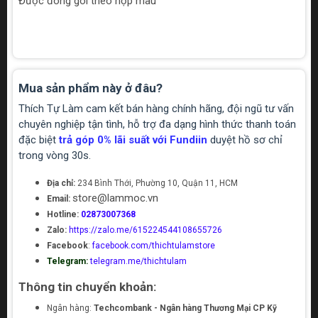
Được đóng gói theo hộp màu
Mua sản phẩm này ở đâu?
Thích Tự Làm cam kết bán hàng chính hãng, đội ngũ tư vấn
chuyên nghiệp tận tình, hỗ trợ đa dạng hình thức thanh toán
đặc biệt
trả góp 0% lãi suất với Fundiin
duyệt hồ sơ chỉ
trong vòng 30s.
Địa chỉ:
234 Bình Thới, Phường 10, Quận 11, HCM
store@lammoc.vn
Email:
Hotline:
02873007368
Zalo:
https://zalo.me/615224544108655726
Facebook
:
facebook.com/thichtulamstore
Telegram:
telegram.me/thichtulam
Thông tin chuyển khoản:
Ngân hàng:
Techcombank - Ngân hàng Thương Mại CP Kỹ