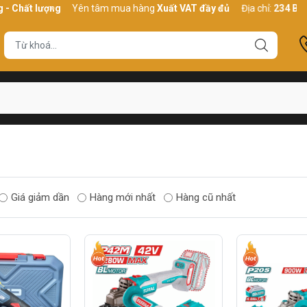
 Chất lượng
Yên tâm mua hàng
Xuất VAT đầy đủ
Địa chỉ:
234 Bình 
Giá giảm dần
Hàng mới nhất
Hàng cũ nhất