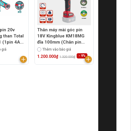
pin 20v
Thân máy mài góc pin
 than Total
18V Kingblue KM18MG
 (1pin 4Ah
đĩa 100mm (Chân pin
Makita)
 giá
Thêm vào báo giá
- 9%
1.200.000₫
1.320.000₫