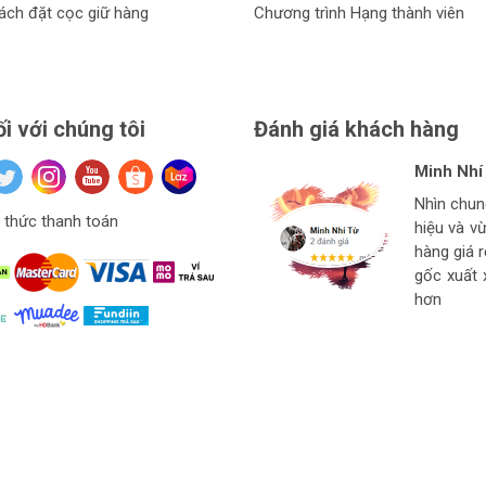
ách đặt cọc giữ hàng
Chương trình Hạng thành viên
ối với chúng tôi
Đánh giá khách hàng
Minh Nhí
Đinh Xuâ
tuan anh
Hiệu Ngu
Nhìn chu
Hàng ở thí
Giá mềm v
thức thanh toán
hiệu và v
Ngon bổ r
cho thợ t
hàng
hàng giá 
strore l
gốc xuất 
hơn