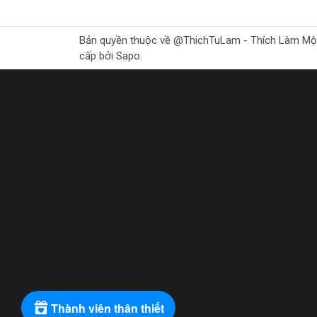
Bản quyền thuộc về @ThichTuLam - Thích Làm Mộc Gr
cấp bởi Sapo.
Thành viên thân thiết