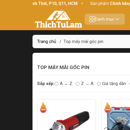
Địa chỉ:
234 Bình Thới, P10, Q11, HCM
Sản phẩm
Chính hãng -
Danh mục
Trang chủ
/
Top máy mài góc pin
TOP MÁY MÀI GÓC PIN
Sắp xếp:
A → Z
Z → A
Giá tăng dần