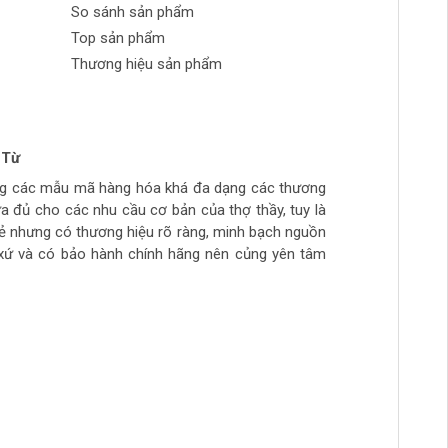
So sánh sản phẩm
Top sản phẩm
Thương hiệu sản phẩm
 Từ
n Phong
 tran huynh
yễn
ng các mẫu mã hàng hóa khá đa dạng các thương
ch tự làm hàng chất lượng giá sinh viên, thich hợp
ừa túi tiền, số lượng hàng ít, thường phải đợi đặt
ừa đủ cho các nhu cầu cơ bản của thợ thầy, tuy là
ẻ
hầy đi làm hằng ngày.. còn cao cấp ghé>>>>>>>>
rẻ nhưng có thương hiệu rõ ràng, minh bạch nguồn
àm mộc >>>>>>>>
xứ và có bảo hành chính hãng nên củng yên tâm