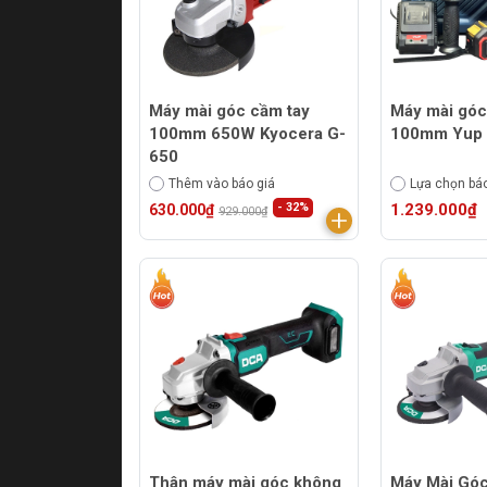
Máy mài góc cầm tay
Máy mài góc
100mm 650W Kyocera G-
100mm Yup
650
Thêm vào báo giá
Lựa chọn báo
- 32%
1.239.000₫
630.000₫
929.000₫
Thân máy mài góc không
Máy Mài Góc