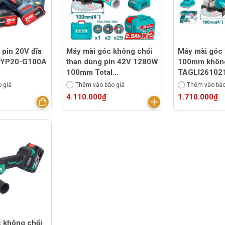
 pin 20V đĩa
Máy mài góc không chổi
Máy mài góc 
 YP20-G100A
than dùng pin 42V 1280W
100mm không
100mm Total
TAGLI261021
TAGLI4128102 (2pin
+ 1 sạc )
 giá
Thêm vào báo giá
Thêm vào báo
2,5Ah + 1 sạc)
4.110.000₫
1.710.000₫
 không chổi