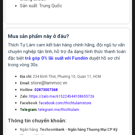
Sản xuất: Trung Quốc
Mua sản phẩm này ở đâu?
Thích Tự Làm cam kết bán hàng chính hãng, đội ngũ tư vấn
chuyên nghiệp tận tình, hỗ trợ đa dạng hình thức thanh toán
đặc biệt
trả góp 0% lãi suất với Fundiin
duyệt hồ sơ chỉ
trong vòng 30s.
Địa chỉ:
234 Bình Thới, Phường 10, Quận 11, HCM
store@lammoc.vn
Email:
Hotline:
02873007368
Zalo:
https://zalo.me/615224544108655726
Facebook
:
facebook.com/thichtulamstore
Telegram:
telegram.me/thichtulam
Thông tin chuyển khoản:
Ngân hàng:
Techcombank - Ngân hàng Thương Mại CP Kỹ