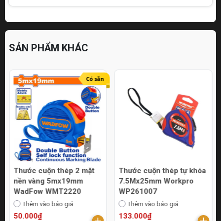
SẢN PHẨM KHÁC
Có sẵn
Thước cuộn thép 2 mặt
Thước cuộn thép tự khóa
nền vàng 5mx19mm
7.5Mx25mm Workpro
WadFow WMT2220
WP261007
Thêm vào báo giá
Thêm vào báo giá
50.000₫
133.000₫