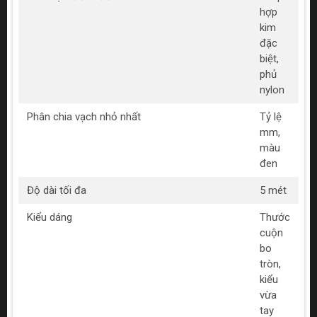
hợp
kim
đặc
biệt,
phủ
nylon
Phân chia vạch nhỏ nhất
Tỷ lệ
mm,
màu
đen
Độ dài tối đa
5 mét
Kiểu dáng
Thước
cuộn
bo
tròn,
kiểu
vừa
tay