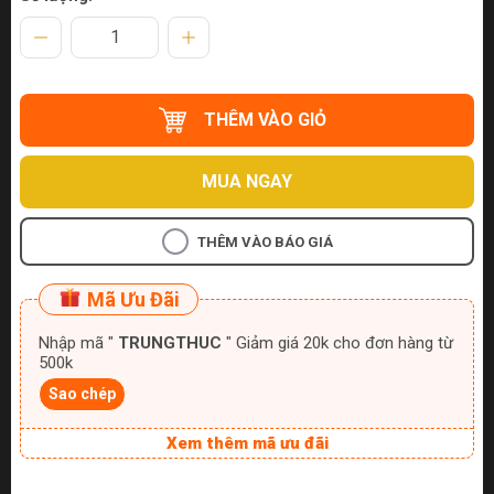
THÊM VÀO GIỎ
MUA NGAY
THÊM VÀO BÁO GIÁ
Mã Ưu Đãi
Nhập mã "
TRUNGTHUC
" Giảm giá 20k cho đơn hàng từ
500k
Sao chép
Xem thêm mã ưu đãi