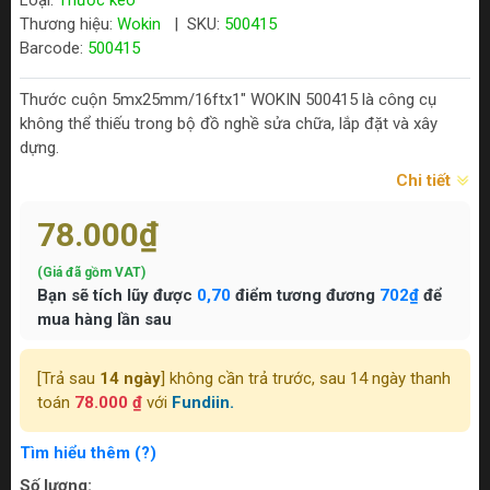
Loại:
Thước kéo
Thương hiệu:
Wokin
|
SKU:
500415
Barcode:
500415
Thước cuộn 5mx25mm/16ftx1" WOKIN 500415 là công cụ
không thể thiếu trong bộ đồ nghề sửa chữa, lắp đặt và xây
dựng.
Chi tiết
78.000₫
(Giá đã gồm VAT)
Bạn sẽ tích lũy được
0,70
điểm tương đương
702₫
để
mua hàng lần sau
[Trả sau
14 ngày
] không cần trả trước, sau 14 ngày thanh
toán
78.000 ₫
với
Fundiin.
Tìm hiểu thêm (?)
Số lượng: