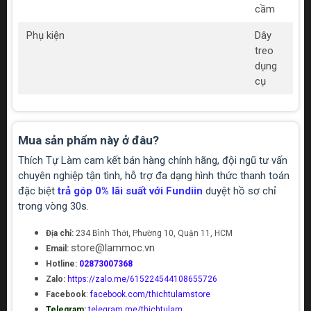
cầm
Phụ kiện
Dây
treo
dụng
cụ
Mua sản phẩm này ở đâu?
Thích Tự Làm cam kết bán hàng chính hãng, đội ngũ tư vấn
chuyên nghiệp tận tình, hỗ trợ đa dạng hình thức thanh toán
đặc biệt
trả góp 0% lãi suất với Fundiin
duyệt hồ sơ chỉ
trong vòng 30s.
Địa chỉ:
234 Bình Thới, Phường 10, Quận 11, HCM
store@lammoc.vn
Email:
Hotline:
02873007368
Zalo:
https://zalo.me/615224544108655726
Facebook
:
facebook.com/thichtulamstore
Telegram:
telegram.me/thichtulam