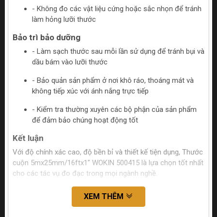
- Không đo các vật liệu cứng hoặc sắc nhọn để tránh
làm hỏng lưỡi thước
Bảo trì bảo dưỡng
- Làm sạch thước sau mỗi lần sử dụng để tránh bụi và
dầu bám vào lưỡi thước
- Bảo quản sản phẩm ở nơi khô ráo, thoáng mát và
không tiếp xúc với ánh nắng trực tiếp
- Kiểm tra thường xuyên các bộ phận của sản phẩm
để đảm bảo chúng hoạt động tốt
Kết luận
Với độ chính xác cao, độ bền bỉ và thiết kế tiện dụng, Thước
cuộn 5mx25mm/16ftx1" WOKIN 500415 là lựa chọn tốt nhất
cho các tác vụ đo đạc trong mọi ngành nghề.
XEM THÊM