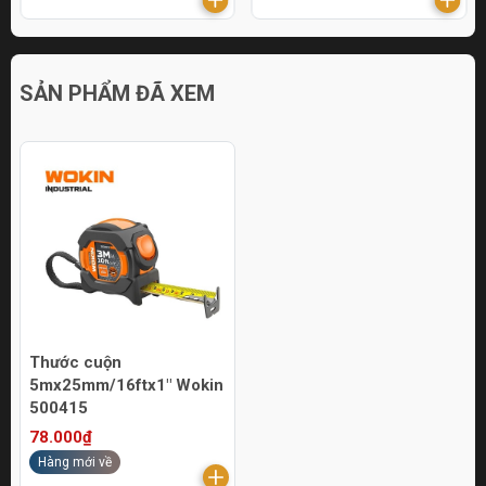
SẢN PHẨM ĐÃ XEM
Thước cuộn
5mx25mm/16ftx1" Wokin
500415
78.000₫
Hàng mới về