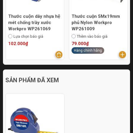
Thước cuộn dây nhựa hệ
Thước cuộn 5Mx19mm
mét chống trầy xước
phủ Nylon Workpro
Workpro WP261069
WP261009
Lựa chọn báo giá
Thêm vào báo giá
102.000₫
79.000₫
Hàng chính hãng
SẢN PHẨM ĐÃ XEM