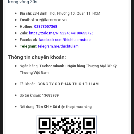
trong vòng 30s.
Địa chỉ:
234 Bình Thới, Phường 10, Quận 11, HCM
store@lammoc.vn
Email:
Hotline:
02873007368
Zalo:
https://zalo.me/615224544108655726
Facebook
:
facebook.com/thichtulamstore
Telegram:
telegram.me/thichtulam
Thông tin chuyển khoản:
Ngân hàng:
Techcombank - Ngân hàng Thương Mại CP Kỹ
Thương Việt Nam
Tài khoản:
CONG TY CO PHAN THICH TU LAM
Số tài khoản:
13683939
Nội dung:
Tên KH + Số điện thoại mua hàng