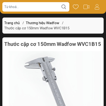
Giá bán
Miêu tả
Review
Trang chủ
/
Thương hiệu Wadfow
/
Thước cặp cơ 150mm Wadfow WVC1B15
Thước cặp cơ 150mm Wadfow WVC1B15