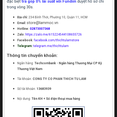
đặc biệt
trả góp 0% lãi suất với Fundiin
duyệt hồ sơ chỉ
trong vòng 30s.
Địa chỉ:
234 Bình Thới, Phường 10, Quận 11, HCM
store@lammoc.vn
Email:
Hotline:
02873007368
Zalo:
https://zalo.me/615224544108655726
Facebook
:
facebook.com/thichtulamstore
Telegram:
telegram.me/thichtulam
Thông tin chuyển khoản:
Ngân hàng:
Techcombank - Ngân hàng Thương Mại CP Kỹ
Thương Việt Nam
Tài khoản:
CONG TY CO PHAN THICH TU LAM
Số tài khoản:
13683939
Nội dung:
Tên KH + Số điện thoại mua hàng