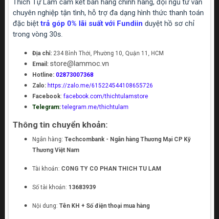
Thích Tự Làm cam kết bán hàng chính hãng, đội ngũ tư vấn
chuyên nghiệp tận tình, hỗ trợ đa dạng hình thức thanh toán
đặc biệt
trả góp 0% lãi suất với Fundiin
duyệt hồ sơ chỉ
trong vòng 30s.
Địa chỉ:
234 Bình Thới, Phường 10, Quận 11, HCM
store@lammoc.vn
Email:
Hotline:
02873007368
Zalo:
https://zalo.me/615224544108655726
Facebook
:
facebook.com/thichtulamstore
Telegram:
telegram.me/thichtulam
Thông tin chuyển khoản:
Ngân hàng:
Techcombank - Ngân hàng Thương Mại CP Kỹ
Thương Việt Nam
Tài khoản:
CONG TY CO PHAN THICH TU LAM
Số tài khoản:
13683939
Nội dung:
Tên KH + Số điện thoại mua hàng