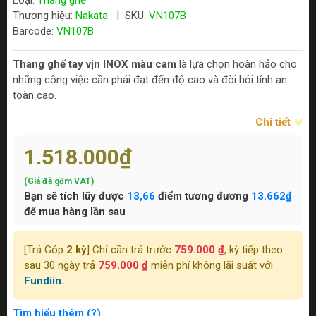
Loại:
Thang ghế
Thương hiệu:
Nakata
|
SKU:
VN107B
Barcode:
VN107B
Thang ghế tay vịn INOX màu cam
là lựa chọn hoàn hảo cho
những công việc cần phải đạt đến độ cao và đòi hỏi tính an
toàn cao.
Chi tiết
1.518.000₫
(Giá đã gồm VAT)
Bạn sẽ tích lũy được
13,66
điểm tương đương
13.662₫
để mua hàng lần sau
[Trả Góp
2 kỳ
] Chỉ cần trả trước
759.000 ₫
, kỳ tiếp theo
sau 30 ngày trả
759.000 ₫
miễn phí không lãi suất với
Fundiin.
Tìm hiểu thêm (?)