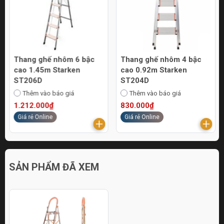
Thang ghế nhôm 6 bậc
Thang ghế nhôm 4 bậc
cao 1.45m Starken
cao 0.92m Starken
ST206D
ST204D
Thêm vào báo giá
Thêm vào báo giá
1.212.000₫
830.000₫
Giá rẻ Online
Giá rẻ Online
SẢN PHẨM ĐÃ XEM