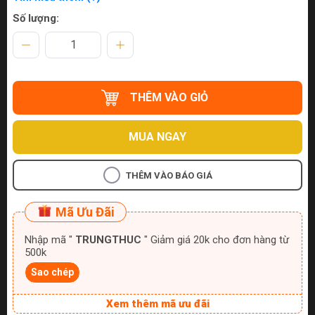
Số lượng:
THÊM VÀO GIỎ
MUA NGAY
THÊM VÀO BÁO GIÁ
Mã Ưu Đãi
Nhập mã "
TRUNGTHUC
" Giảm giá 20k cho đơn hàng từ
500k
Sao chép
Xem thêm mã ưu đãi