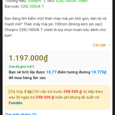
Thương hiệu:
Sfunpro
|
SKU:
S20L100GA-THAN
Barcode:
S20L100GA-T
Bạn đang tìm kiếm một thân máy mài pin nhỏ gọn, tiện lợi và
mạnh mẽ? Thân máy mài pin 100mm (không kèm pin sạc)
Sfunpro S20L100GA-T chính là lựa chọn hoàn hảo dành cho
bạn!
Chi tiết
1.197.000₫
(Giá đã gồm VAT)
Bạn sẽ tích lũy được
10,77
điểm tương đương
10.773₫
để mua hàng lần sau
[Trả Góp
2 kỳ
] Chỉ cần trả trước
598.500 ₫
, kỳ tiếp theo
sau 30 ngày trả
598.500 ₫
miễn phí không lãi suất với
Fundiin.
Tìm hiểu thêm (?)