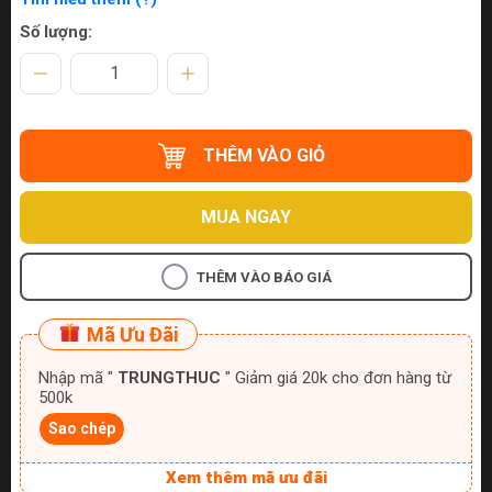
Số lượng:
THÊM VÀO GIỎ
MUA NGAY
THÊM VÀO BÁO GIÁ
Mã Ưu Đãi
Nhập mã "
TRUNGTHUC
" Giảm giá 20k cho đơn hàng từ
500k
Sao chép
Xem thêm mã ưu đãi