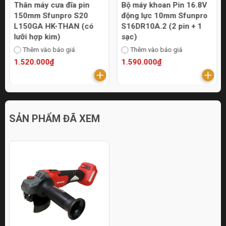
Thân máy cưa đĩa pin
Bộ máy khoan Pin 16.8V
150mm Sfunpro S20
động lực 10mm Sfunpro
L150GA HK-THAN (có
S16DR10A.2 (2 pin + 1
lưỡi hợp kim)
sạc)
Thêm vào báo giá
Thêm vào báo giá
1.520.000₫
1.590.000₫
SẢN PHẨM ĐÃ XEM