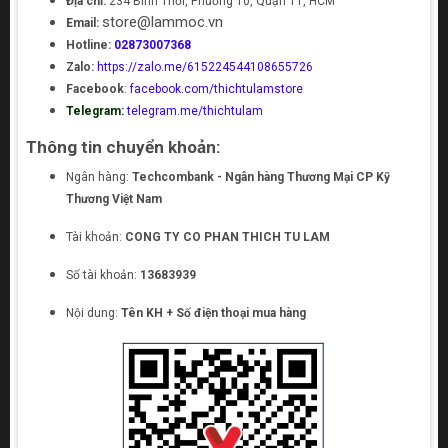
Địa chỉ:
234 Bình Thới, Phường 10, Quận 11, HCM
store@lammoc.vn
Email:
Hotline:
02873007368
Zalo:
https://zalo.me/615224544108655726
Facebook
:
facebook.com/thichtulamstore
Telegram:
telegram.me/thichtulam
Thông tin chuyển khoản:
Ngân hàng:
Techcombank - Ngân hàng Thương Mại CP Kỹ
Thương Việt Nam
Tài khoản:
CONG TY CO PHAN THICH TU LAM
Số tài khoản:
13683939
Nội dung:
Tên KH + Số điện thoại mua hàng