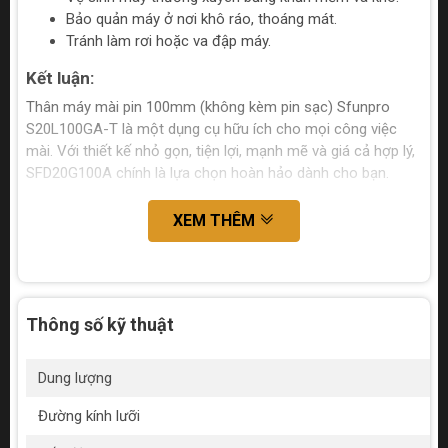
Bảo quản máy ở nơi khô ráo, thoáng mát.
Tránh làm rơi hoặc va đập máy.
Kết luận:
Thân máy mài pin 100mm (không kèm pin sạc) Sfunpro
S20L100GA-T là một dụng cụ hữu ích cho mọi công việc
mài. Với thiết kế nhỏ gọn, tiện lợi, mạnh mẽ và giá cả hợp lý,
SFD20G100A chính là lựa chọn hoàn hảo dành cho bạn.
XEM THÊM
Thông số kỹ thuật
Dung lượng
Đường kính lưỡi