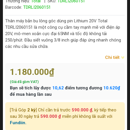
Thương hiệu:
Total
|
SKU:
TDRLI2060151
Barcode:
TDRLI2060151
Thân máy bắn bu lông góc dùng pin Lithium 20V Total
TDRLI2060151 là một công cụ cầm tay mạnh mẽ với điện áp
20V, mô-men xoắn cực đại 65NM và tốc độ không tải
250/phút. Đầu siết vuông 3/8 inch giúp đáp ứng nhanh chóng
các nhu cầu sửa chữa.
Chi tiết
1.180.000₫
(Giá đã gồm VAT)
Bạn sẽ tích lũy được
10,62
điểm tương đương
10.620₫
để mua hàng lần sau
[Trả Góp
2 kỳ
] Chỉ cần trả trước
590.000 ₫
, kỳ tiếp theo
sau 30 ngày trả
590.000 ₫
miễn phí không lãi suất với
Fundiin.