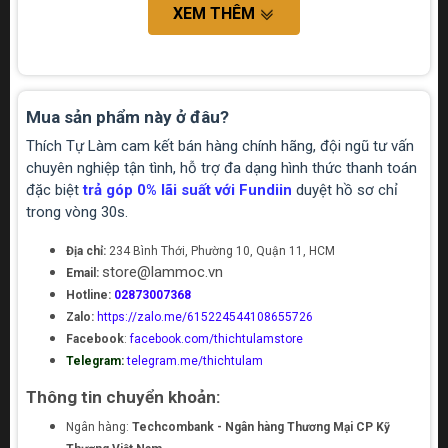
XEM THÊM
Mua sản phẩm này ở đâu?
Thích Tự Làm cam kết bán hàng chính hãng, đội ngũ tư vấn
chuyên nghiệp tận tình, hỗ trợ đa dạng hình thức thanh toán
đặc biệt
trả góp 0% lãi suất với Fundiin
duyệt hồ sơ chỉ
trong vòng 30s.
Địa chỉ:
234 Bình Thới, Phường 10, Quận 11, HCM
store@lammoc.vn
Email:
Hotline:
02873007368
Zalo:
https://zalo.me/615224544108655726
Facebook
:
facebook.com/thichtulamstore
Telegram:
telegram.me/thichtulam
Thông tin chuyển khoản:
Ngân hàng:
Techcombank - Ngân hàng Thương Mại CP Kỹ