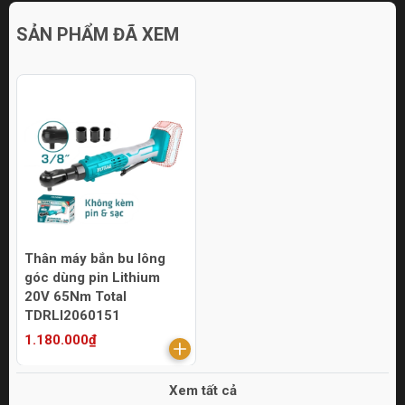
SẢN PHẨM ĐÃ XEM
Thân máy bắn bu lông
góc dùng pin Lithium
20V 65Nm Total
TDRLI2060151
1.180.000₫
Xem tất cả