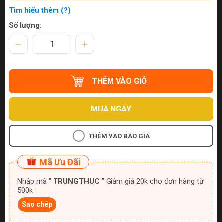
Tìm hiểu thêm (?)
Số lượng:
THÊM VÀO GIỎ
MUA NGAY
THÊM VÀO BÁO GIÁ
Mã Ưu Đãi
Nhập mã "
TRUNGTHUC
" Giảm giá 20k cho đơn hàng từ
500k
Sao chép