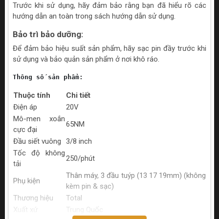
Trước khi sử dụng, hãy đảm bảo rằng bạn đã hiểu rõ các
hướng dẫn an toàn trong sách hướng dẫn sử dụng.
Bảo trì bảo dưỡng:
Để đảm bảo hiệu suất sản phẩm, hãy sạc pin đầy trước khi
sử dụng và bảo quản sản phẩm ở nơi khô ráo.
Thông số sản phẩm:
Thuộc tính
Chi tiết
Điện áp
20V
Mô-men xoắn
65NM
cực đại
Đầu siết vuông
3/8 inch
Tốc độ không
250/phút
tải
Thân máy, 3 đầu tuýp (13 17 19mm) (không
Phụ kiện
kèm pin & sạc)
Thương hiệu
Total
Xuất xứ
Trung Quốc