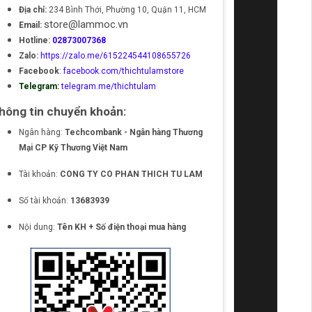
Địa chỉ:
234 Bình Thới, Phường 10, Quận 11, HCM
store@lammoc.vn
Email:
Hotline:
02873007368
Zalo:
https://zalo.me/615224544108655726
Facebook
:
facebook.com/thichtulamstore
Telegram:
telegram.me/thichtulam
hông tin chuyển khoản:
Ngân hàng:
Techcombank - Ngân hàng Thương
Mại CP Kỹ Thương Việt Nam
Tài khoản:
CONG TY CO PHAN THICH TU LAM
Số tài khoản:
13683939
Nội dung:
Tên KH + Số điện thoại mua hàng