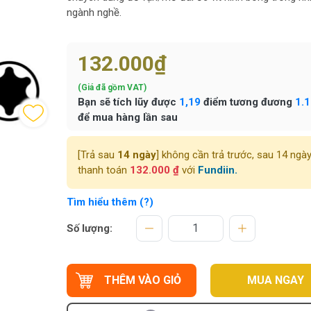
ngành nghề.
132.000₫
(Giá đã gồm VAT)
Bạn sẽ tích lũy được
1,19
điểm tương đương
1.
để mua hàng lần sau
[Trả sau
14 ngày
] không cần trả trước, sau 14 ngà
thanh toán
132.000 ₫
với
Fundiin.
Tìm hiểu thêm (?)
Số lượng:
THÊM VÀO GIỎ
MUA NGAY