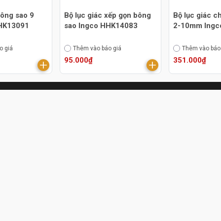
bông sao 9
Bộ lục giác xếp gọn bông
Bộ lục giác c
HHK13091
sao Ingco HHK14083
2-10mm Ingc
o giá
Thêm vào báo giá
Thêm vào báo
95.000₫
351.000₫