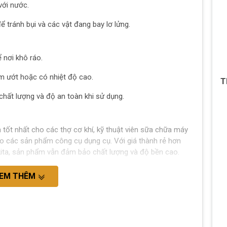
với nước.
 tránh bụi và các vật đang bay lơ lửng.
 nơi khô ráo.
 ướt hoặc có nhiệt độ cao.
T
hất lượng và độ an toàn khi sử dụng.
tốt nhất cho các thợ cơ khí, kỹ thuật viên sữa chữa máy
o các sản phẩm công cụ dụng cụ. Với giá thành rẻ hơn
ita, sản phẩm vẫn đảm bảo chất lượng và độ bền cao.
EM THÊM