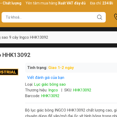
lượng
Yên tâm mua hàng
Xuất VAT đầy đủ
Địa chỉ:
234 Bình Thới, 
g sao 9 cây Ingco HHK13092
co HHK13092
Tình trạng:
Giao 1-2 ngày
Viết đánh giá của bạn
Loại:
Lục giác bông sao
Thương hiệu:
Ingco
|
SKU:
HHK13092
Barcode:
HHK13092
Bộ lục giác bông INGCO HHK13092 chất lượng cao, giá
chuyên dùng để vặn/mở đai ốc vít hình bông trong nh