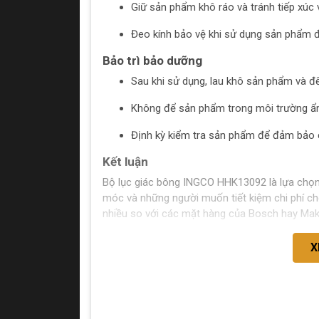
Giữ sản phẩm khô ráo và tránh tiếp xúc 
Đeo kính bảo vệ khi sử dụng sản phẩm để
Bảo trì bảo dưỡng
Sau khi sử dụng, lau khô sản phẩm và để
Không để sản phẩm trong môi trường ẩm
Định kỳ kiểm tra sản phẩm để đảm bảo c
Kết luận
Bộ lục giác bông INGCO HHK13092 là lựa chọn 
móc và những người muốn tiết kiệm chi phí ch
nhiều so với các mặt hàng của Bosch hay Mak
X