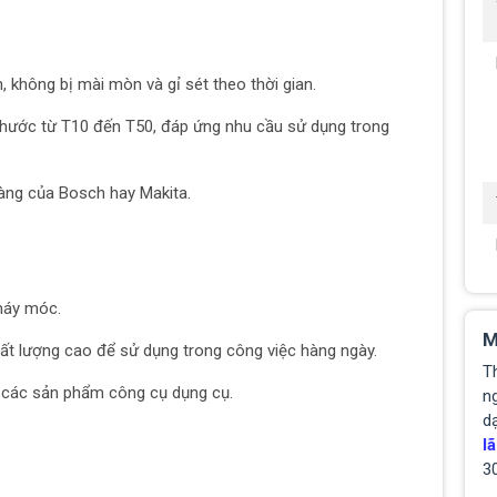
 không bị mài mòn và gỉ sét theo thời gian.
thước từ T10 đến T50, đáp ứng nhu cầu sử dụng trong
hàng của Bosch hay Makita.
 máy móc.
M
t lượng cao để sử dụng trong công việc hàng ngày.
T
o các sản phẩm công cụ dụng cụ.
ng
d
lã
3