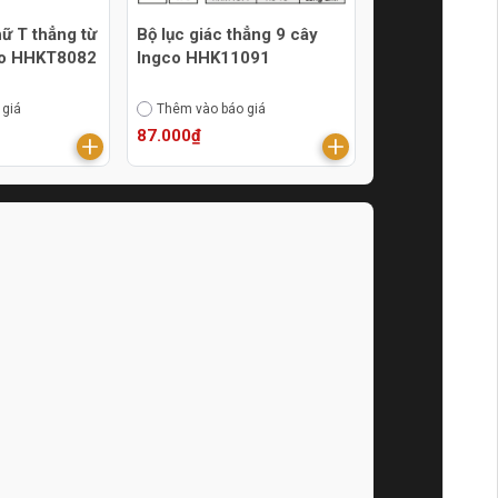
hữ T thẳng từ
Bộ lục giác thẳng 9 cây
o HHKT8082
Ingco HHK11091
 giá
Thêm vào báo giá
87.000₫