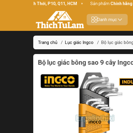
hỉ:
234 Bình Thới, P10, Q11, HCM
Sản phẩm
Chính hãng - Chất 
Danh mục
Trang chủ
/
Lục giác Ingco
/
Bộ lục giác bôn
Bộ lục giác bông sao 9 cây Ing