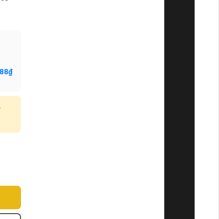
188₫
y