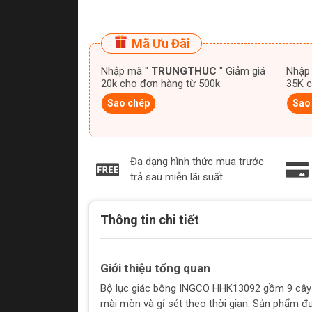
Mã Ưu Đãi
Nhập mã "
TRUNGTHUC
" Giảm giá
Nhập
20k cho đơn hàng từ 500k
35K c
Sao chép
Sao
Đa dạng hình thức mua trước
trả sau miễn lãi suất
Thông tin chi tiết
Giới thiệu tổng quan
Bộ lục giác bông INGCO HHK13092 gồm 9 cây 
mài mòn và gỉ sét theo thời gian. Sản phẩm đư