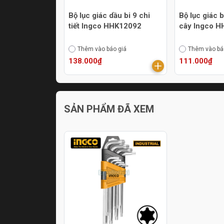
Bộ lục giác dầu bi 9 chi
Bộ lục giác 
tiết Ingco HHK12092
cây Ingco 
Thêm vào báo giá
Thêm vào bá
138.000₫
111.000₫
SẢN PHẨM ĐÃ XEM