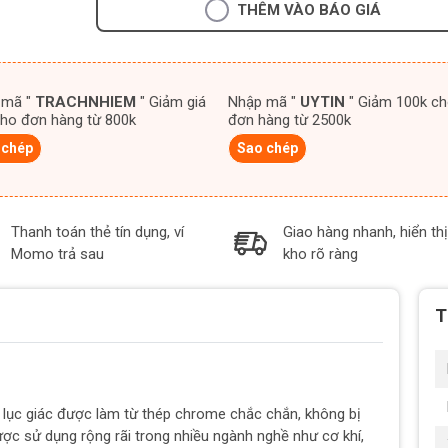
THÊM VÀO BÁO GIÁ
 mã "
TRACHNHIEM
" Giảm giá
Nhập mã "
UYTIN
" Giảm 100k cho
ho đơn hàng từ 800k
đơn hàng từ 2500k
 chép
Sao chép
Thanh toán thẻ tín dụng, ví
Giao hàng nhanh, hiển thị
Momo trả sau
kho rõ ràng
T
lục giác được làm từ thép chrome chắc chắn, không bị
ợc sử dụng rộng rãi trong nhiều ngành nghề như cơ khí,