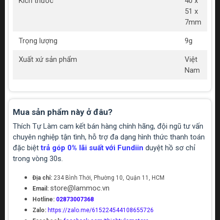
Kích thước
40 x
51 x
7mm
Trọng lượng
9g
Xuất xứ sản phẩm
Việt
Nam
Mua sản phẩm này ở đâu?
Thích Tự Làm cam kết bán hàng chính hãng, đội ngũ tư vấn
chuyên nghiệp tận tình, hỗ trợ đa dạng hình thức thanh toán
đặc biệt
trả góp 0% lãi suất với Fundiin
duyệt hồ sơ chỉ
trong vòng 30s.
Địa chỉ:
234 Bình Thới, Phường 10, Quận 11, HCM
store@lammoc.vn
Email:
Hotline:
02873007368
Zalo:
https://zalo.me/615224544108655726