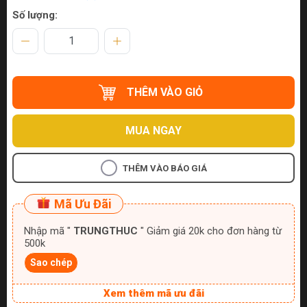
Số lượng:
THÊM VÀO GIỎ
MUA NGAY
THÊM VÀO BÁO GIÁ
Mã Ưu Đãi
Nhập mã "
TRUNGTHUC
" Giảm giá 20k cho đơn hàng từ
500k
Sao chép
Xem thêm mã ưu đãi