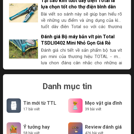
Tại sao kìm tuốt dây điện Total là
trên thị trường. Đây là một lựa chọn cực
hợp nhất.
lựa chọn tốt cho thợ điện bình dân
kỳ đáng cân nhắc cho anh em đang tìm
Bài viết so sánh này sẽ giúp bạn hiểu rõ
kiếm một máy bắn vít mạnh...
về những ưu điểm và ứng dụng của kìm
tuốt dây điện Total so với các thương
hiệu khác, đồng thời làm rõ tại sao sản
Đánh giá Bộ máy bắn vít pin Total
phẩm này là lựa chọn tốt nhất cho nhu
TSDLI0402 Mini Nhỏ Gọn Giá Rẻ
cầu của bạn.
Đánh giá chi tiết về sản phẩm bộ tua vít
pin mini của thương hiệu TOTAL - một
lựa chọn đáng cân nhắc cho những ai
đang cần một công cụ đa năng và tiết
kiệm chi phí.
Danh mục tin
Tin mới từ TTL
Mẹo vặt gia đình
17 bài viết
39 bài viết
Ý tưởng hay
Review đánh giá
58 bài viết
426 bài viết