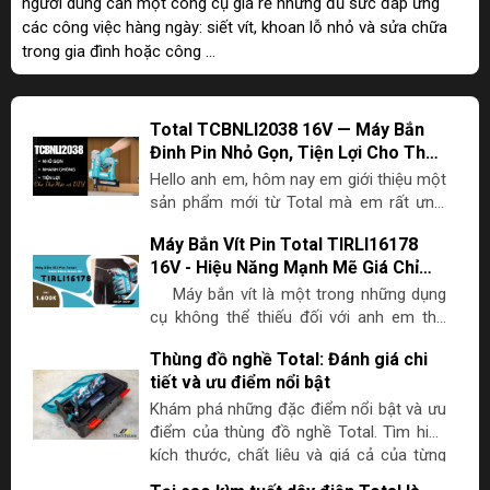
người dùng cần một công cụ giá rẻ nhưng đủ sức đáp ứng
các công việc hàng ngày: siết vít, khoan lỗ nhỏ và sửa chữa
trong gia đình hoặc công ...
Total TCBNLI2038 16V — Máy Bắn
Đinh Pin Nhỏ Gọn, Tiện Lợi Cho Thợ
Mộc & DIY
Hello anh em, hôm nay em giới thiệu một
sản phẩm mới từ Total mà em rất ưng:
máy bắn đinh thẳng pin 16V model
Máy Bắn Vít Pin Total TIRLI16178
TCBNLI2038. Nếu anh em làm nội thất,
16V - Hiệu Năng Mạnh Mẽ Giá Chỉ
thi công lắp kệ, quầy hoặc DIY tại chung
1.6 Triệu
cư, đây là một giải pháp cực kỳ tiện lợi so
Máy bắn vít là một trong những dụng
với súng hơi truyền thống. Tại sao nên
cụ không thể thiếu đối với anh em thợ
chuyển sang máy bắn đinh pin? Nhiều
mộc, DIY hay những người làm công
Thùng đồ nghề Total: Đánh giá chi
anh em khi đi công trình gặp rắc rối khi
trình. Trong bài viết này, tôi sẽ giới thiệu
tiết và ưu điểm nổi bật
dùng súng bắn đinh dùng hơi: phải mang
và đánh giá chi tiết về máy bắn vít pin
theo máy nén khí, dây hơi vướng víu, cần
Total TIRLI16178 – một sản phẩm nổi
Khám phá những đặc điểm nổi bật và ưu
nguồn điện, và đôi khi không được phép...
bật với mức giá chỉ 1.6 triệu đồng nhưng
điểm của thùng đồ nghề Total. Tìm hiểu
lại sở hữu sức mạnh và hiệu năng rất ấn
kích thước, chất liệu và giá cả của từng
tượng, sánh ngang với những máy 20V
mẫu thùng để chọn lựa sản phẩm phù