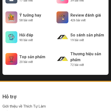
17 bài viết
39 bài viết
thực tế, tôi sẽ chia sẻ những điểm nổi
bật, cách sử dụng, hiệu quả và những lưu
ý khi dùng sản phẩm...
Ý tưởng hay
Review đánh giá
58 bài viết
426 bài viết
Hỏi đáp
So sánh sản phẩm
90 bài viết
19 bài viết
Thương hiệu sản
Top sản phẩm
phẩm
20 bài viết
72 bài viết
Hỗ trợ
Giới thiệu về Thích Tự Làm