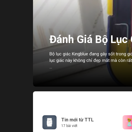
Đánh Giá Bộ Lục 
2 Trong 1: Tại Sa
Bộ lục giác Kingblue đang gây sốt trong giớ
lục giác này không chỉ đẹp mắt mà còn rất 
...
Tin mới từ TTL
17 bài viết