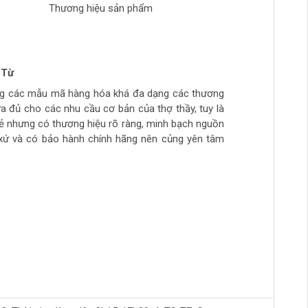
Thương hiệu sản phẩm
 Từ
n Phong
 tran huynh
yễn
ng các mẫu mã hàng hóa khá đa dạng các thương
ch tự làm hàng chất lượng giá sinh viên, thich hợp
ừa túi tiền, số lượng hàng ít, thường phải đợi đặt
ừa đủ cho các nhu cầu cơ bản của thợ thầy, tuy là
ẻ
hầy đi làm hằng ngày.. còn cao cấp ghé>>>>>>>>
rẻ nhưng có thương hiệu rõ ràng, minh bạch nguồn
àm mộc >>>>>>>>
xứ và có bảo hành chính hãng nên củng yên tâm