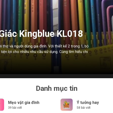
Giác Kingblue KL018
o Lại Hot Vậy?
i thợ và người dùng gia đình. Với thiết kế 2 trong 1, bộ
tiện lợi cho nhiều nhu cầu sử dụng. Cùng tìm hiểu chi
Danh mục tin
Mẹo vặt gia đình
Ý tưởng hay
39 bài viết
58 bài viết