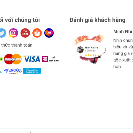
ối với chúng tôi
Đánh giá khách hàng
Minh Nhí
Đinh Xuâ
tuan anh
Hiệu Ngu
Nhìn chu
Hàng ở thí
Giá mềm v
thức thanh toán
hiệu và v
Ngon bổ r
cho thợ t
hàng
hàng giá 
strore l
gốc xuất 
hơn