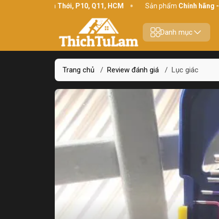
 chỉ:
234 Bình Thới, P10, Q11, HCM
Sản phẩm
Chính hãng - Chấ
Danh mục
Trang chủ
/
Review đánh giá
/
Lục giác