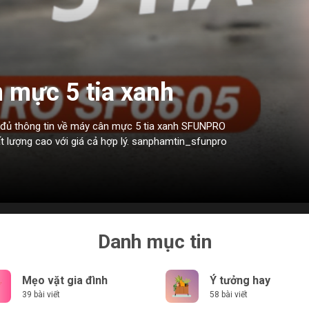
 mực 5 tia xanh
5
 đủ thông tin về máy cân mực 5 tia xanh SFUNPRO
lượng cao với giá cả hợp lý. sanphamtin_sfunpro
Danh mục tin
Mẹo vặt gia đình
Ý tưởng hay
39 bài viết
58 bài viết