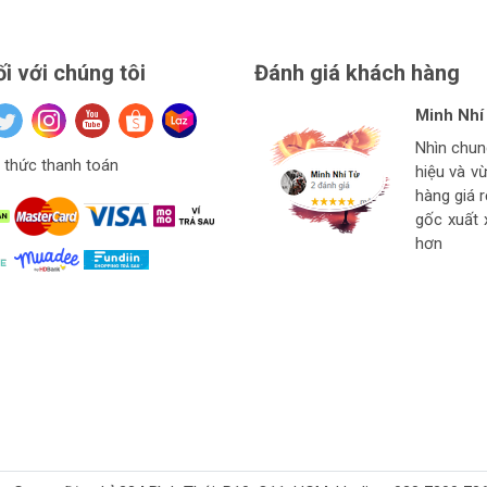
ối với chúng tôi
Đánh giá khách hàng
Minh Nhí
Đinh Xuâ
tuan anh
Hiệu Ngu
Nhìn chu
Hàng ở thí
Giá mềm v
thức thanh toán
hiệu và v
Ngon bổ r
cho thợ t
hàng
hàng giá 
strore l
gốc xuất 
hơn