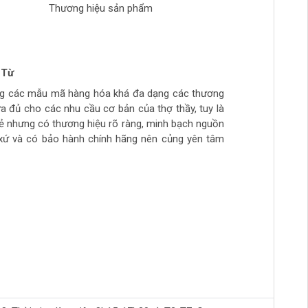
Thương hiệu sản phẩm
 Từ
n Phong
 tran huynh
yễn
ng các mẫu mã hàng hóa khá đa dạng các thương
ch tự làm hàng chất lượng giá sinh viên, thich hợp
ừa túi tiền, số lượng hàng ít, thường phải đợi đặt
ừa đủ cho các nhu cầu cơ bản của thợ thầy, tuy là
ẻ
hầy đi làm hằng ngày.. còn cao cấp ghé>>>>>>>>
rẻ nhưng có thương hiệu rõ ràng, minh bạch nguồn
àm mộc >>>>>>>>
xứ và có bảo hành chính hãng nên củng yên tâm