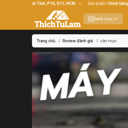
ịa chỉ:
234 Bình Thới, P10, Q11, HCM
Sản phẩm
Chính hãng - C
Danh mục
Trang chủ
/
Review đánh giá
/
cân mực