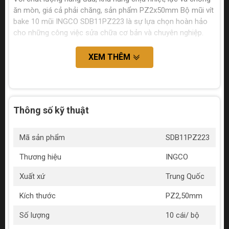
ăn mòn, giá cả phải chăng, sản phẩm PZ2x50mm Bộ mũi vít
bake 10 mũi INGCO SDB11PZ223 là sự lựa chọn hoàn hảo
cho những công việc sửa chữa cơ bản và chuyên nghiệp.
XEM THÊM
Thông số kỹ thuật
Mã sản phẩm
SDB11PZ223
Thương hiệu
INGCO
Xuất xứ
Trung Quốc
Kích thước
PZ2,50mm
Số lượng
10 cái/ bộ