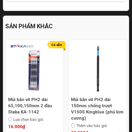
SẢN PHẨM KHÁC
Có sẵn
Mũi bắn vít PH2 dài
Mũi bắn vít PH2 dài
65,100,150mm 2 đầu
150mm chống trượt
Staka KA-1142
V150S Kingblue (phủ kim
cương)
Lựa chọn báo giá
Thêm vào báo giá
16.000₫