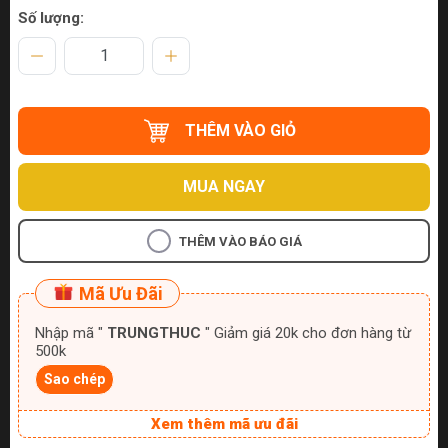
Số lượng:
THÊM VÀO GIỎ
MUA NGAY
THÊM VÀO BÁO GIÁ
Mã Ưu Đãi
Nhập mã "
TRUNGTHUC
" Giảm giá 20k cho đơn hàng từ
500k
Sao chép
Xem thêm mã ưu đãi