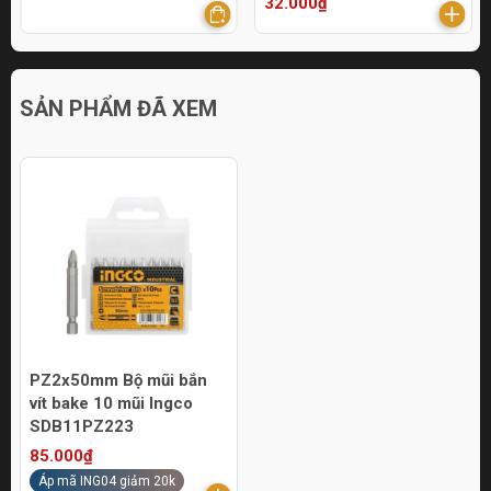
32.000₫
SẢN PHẨM ĐÃ XEM
PZ2x50mm Bộ mũi bắn
vít bake 10 mũi Ingco
SDB11PZ223
85.000₫
Áp mã ING04 giảm 20k