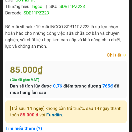
Loại:
Bộ mũi vít
Thương hiệu:
Ingco
|
SKU:
SDB11PZ223
Barcode:
SDB11PZ223
Bộ mũi vít bake 10 mũi INGCO SDB11PZ223 là sự lựa chọn
hoàn hảo cho những công việc sửa chữa cơ bản và chuyên
nghiệp, với chất liệu hợp kim cao cấp và khả năng chịu nhiệt,
lực và chống ăn mòn.
Chi tiết
85.000₫
(Giá đã gồm VAT)
Bạn sẽ tích lũy được
0,76
điểm tương đương
765₫
để
mua hàng lần sau
[Trả sau
14 ngày
] không cần trả trước, sau 14 ngày thanh
toán
85.000 ₫
với
Fundiin.
Tìm hiểu thêm (?)