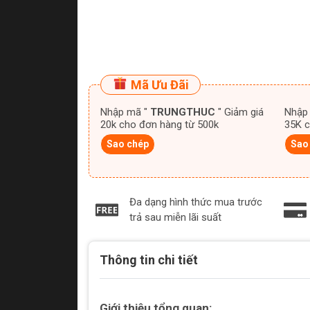
Mã Ưu Đãi
Nhập mã "
TRUNGTHUC
" Giảm giá
Nhập
20k cho đơn hàng từ 500k
35K c
Sao chép
Sao
Đa dạng hình thức mua trước
trả sau miễn lãi suất
Thông tin chi tiết
Giới thiệu tổng quan: