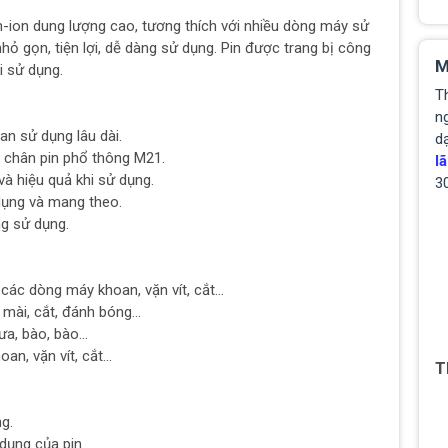
m-ion dung lượng cao, tương thích với nhiều dòng máy sử
hỏ gọn, tiện lợi, dễ dàng sử dụng. Pin được trang bị công
M
i sử dụng.
T
ng
an sử dụng lâu dài.
d
chân pin phổ thông M21.
lã
à hiệu quả khi sử dụng.
3
ụng và mang theo.
g sử dụng.
ác dòng máy khoan, vặn vít, cắt...
ài, cắt, đánh bóng...
, bào, bào...
, vặn vít, cắt...
T
g.
dụng của pin.