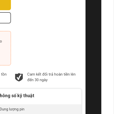
 tồn
Cam kết đổi trả hoàn tiền lên
đến 30 ngày
hông số kỹ thuật
Dung lượng pin
20V/4