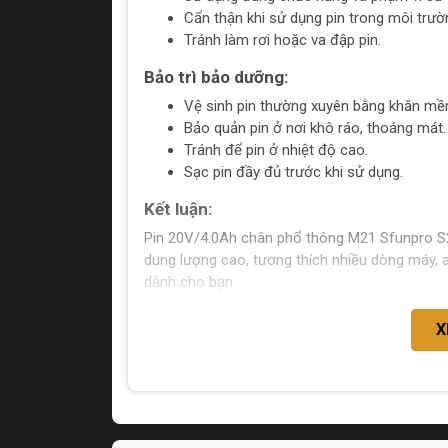
Cẩn thận khi sử dụng pin trong môi trư
Tránh làm rơi hoặc va đập pin.
Bảo trì bảo dưỡng:
Vệ sinh pin thường xuyên bằng khăn mề
Bảo quản pin ở nơi khô ráo, thoáng mát.
Tránh để pin ở nhiệt độ cao.
Sạc pin đầy đủ trước khi sử dụng.
Kết luận:
Pin 20V/4.0Ah chân phổ thông M21 Sfunpro S2
dung lượng cao, tương thích nhiều dòng máy, a
dành cho bạn.
X