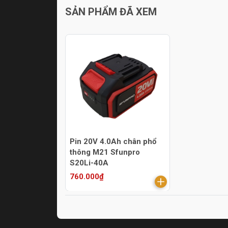
SẢN PHẨM ĐÃ XEM
Pin 20V 4.0Ah chân phổ
thông M21 Sfunpro
S20Li-40A
760.000₫