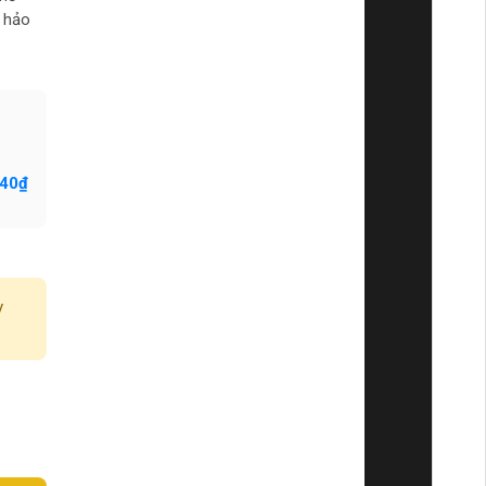
 hảo
840₫
y