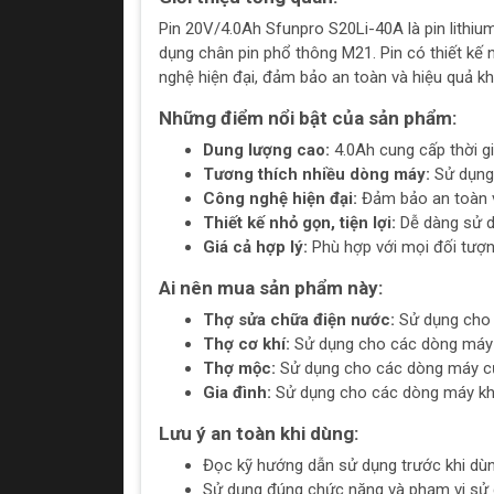
Pin 20V/4.0Ah Sfunpro S20Li-40A là pin lithiu
dụng chân pin phổ thông M21. Pin có thiết kế n
nghệ hiện đại, đảm bảo an toàn và hiệu quả kh
Những điểm nổi bật của sản phẩm:
Dung lượng cao:
4.0Ah cung cấp thời gi
Tương thích nhiều dòng máy:
Sử dụng 
Công nghệ hiện đại:
Đảm bảo an toàn v
Thiết kế nhỏ gọn, tiện lợi:
Dễ dàng sử d
Giá cả hợp lý:
Phù hợp với mọi đối tượn
Ai nên mua sản phẩm này:
Thợ sửa chữa điện nước:
Sử dụng cho c
Thợ cơ khí:
Sử dụng cho các dòng máy m
Thợ mộc:
Sử dụng cho các dòng máy cưa
Gia đình:
Sử dụng cho các dòng máy khoan
Lưu ý an toàn khi dùng:
Đọc kỹ hướng dẫn sử dụng trước khi dùn
Sử dụng đúng chức năng và phạm vi sử 