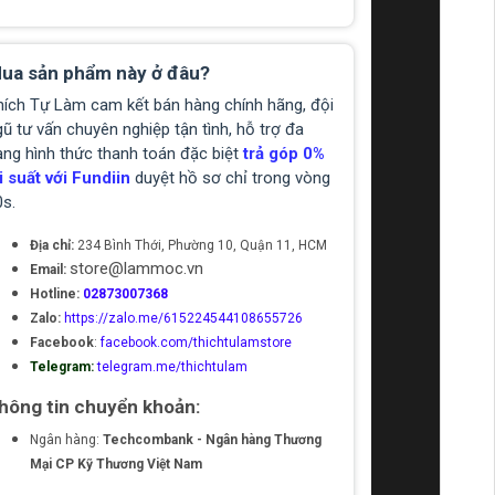
ua sản phẩm này ở đâu?
hích Tự Làm cam kết bán hàng chính hãng, đội
ũ tư vấn chuyên nghiệp tận tình, hỗ trợ đa
ạng hình thức thanh toán đặc biệt
trả góp 0%
i suất với Fundiin
duyệt hồ sơ chỉ trong vòng
0s.
Địa chỉ:
234 Bình Thới, Phường 10, Quận 11, HCM
store@lammoc.vn
Email:
Hotline:
02873007368
Zalo:
https://zalo.me/615224544108655726
Facebook
:
facebook.com/thichtulamstore
Telegram:
telegram.me/thichtulam
hông tin chuyển khoản:
Ngân hàng:
Techcombank - Ngân hàng Thương
Mại CP Kỹ Thương Việt Nam