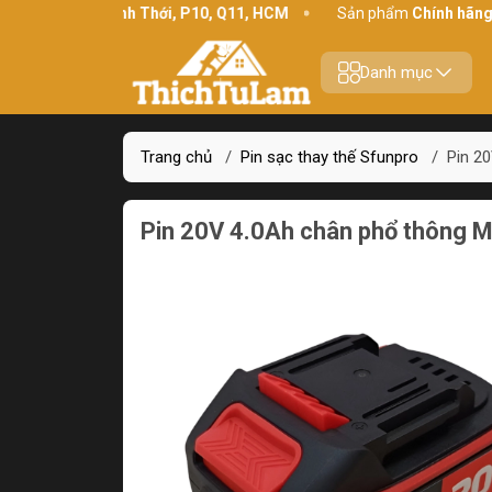
chỉ:
234 Bình Thới, P10, Q11, HCM
Sản phẩm
Chính hãng - Chất
Danh mục
Trang chủ
/
Pin sạc thay thế Sfunpro
/
Pin 2
Pin 20V 4.0Ah chân phổ thông 