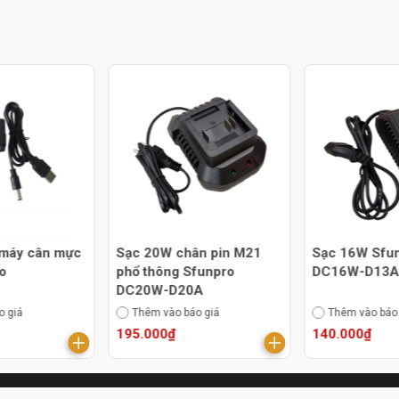
 máy cân mực
Sạc 20W chân pin M21
Sạc 16W Sfu
ro
phổ thông Sfunpro
DC16W-D13
DC20W-D20A
o giá
Thêm vào báo giá
Thêm vào báo
195.000₫
140.000₫