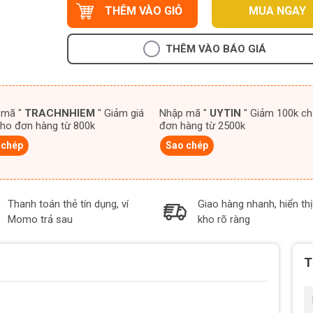
THÊM VÀO GIỎ
MUA NGAY
THÊM VÀO BÁO GIÁ
 mã "
TRACHNHIEM
" Giảm giá
Nhập mã "
UYTIN
" Giảm 100k cho
ho đơn hàng từ 800k
đơn hàng từ 2500k
 chép
Sao chép
Thanh toán thẻ tín dụng, ví
Giao hàng nhanh, hiển thị
Momo trả sau
kho rõ ràng
T