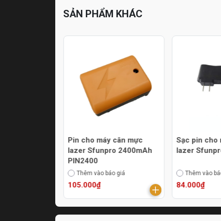
SẢN PHẨM KHÁC
y cân mực
Pin cho máy cân mực
Sạc pin cho
 Sfunpro
lazer Sfunpro 2400mAh
lazer Sfunp
IN9000
PIN2400
áo giá
Thêm vào báo giá
Thêm vào bá
105.000₫
84.000₫