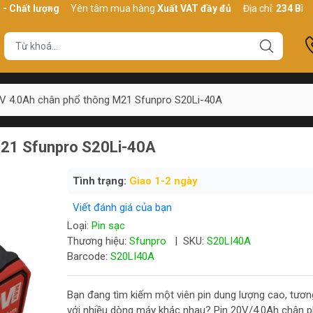
 lượng
Yên tâm mua hàng
Xuất VAT đầy đủ
Địa chỉ:
234 Bình Thới,
0V 4.0Ah chân phổ thông M21 Sfunpro S20Li-40A
M21 Sfunpro S20Li-40A
Tình trạng:
Giao 1-2 ngày
Viết đánh giá của bạn
Loại:
Pin sạc
Thương hiệu:
Sfunpro
|
SKU:
S20LI40A
Barcode:
S20LI40A
Bạn đang tìm kiếm một viên pin dung lượng cao, tươn
với nhiều dòng máy khác nhau? Pin 20V/4.0Ah chân 