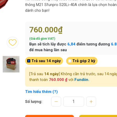
thông M21 Sfunpro S20Li-40A chính là lựa chọn hoàn
dành cho bạn!
760.000₫
(Giá đã gồm VAT)
Bạn sẽ tích lũy được
6,84
điểm tương đương
6.
để mua hàng lần sau
Trả sau 14 ngày
Trả góp 2 kỳ
[Trả sau
14 ngày
] Không cần trả trước, sau 14 ngà
thanh toán
760.000 ₫
với
Fundiin.
Tìm hiểu thêm (?)
Số lượng: