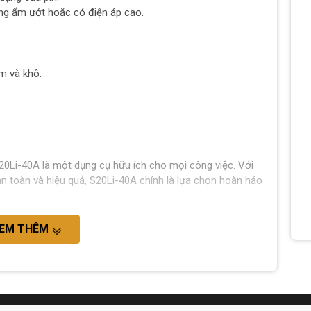
ờng ẩm ướt hoặc có điện áp cao.
m và khô.
0Li-40A là một dụng cụ hữu ích cho mọi công việc. Với
n toàn và hiệu quả, S20Li-40A chính là lựa chọn hoàn hảo
EM THÊM