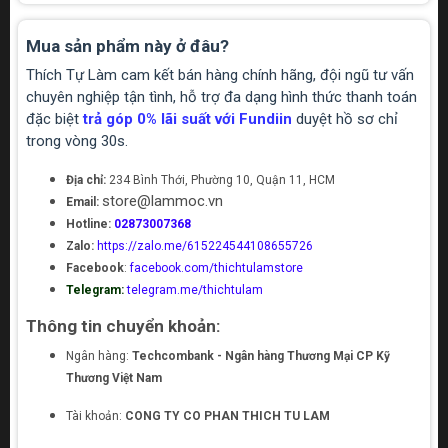
Mua sản phẩm này ở đâu?
Thích Tự Làm cam kết bán hàng chính hãng, đội ngũ tư vấn
chuyên nghiệp tận tình, hỗ trợ đa dạng hình thức thanh toán
đặc biệt
trả góp 0% lãi suất với Fundiin
duyệt hồ sơ chỉ
trong vòng 30s.
Địa chỉ:
234 Bình Thới, Phường 10, Quận 11, HCM
store@lammoc.vn
Email:
Hotline:
02873007368
Zalo:
https://zalo.me/615224544108655726
Facebook
:
facebook.com/thichtulamstore
Telegram:
telegram.me/thichtulam
Thông tin chuyển khoản:
Ngân hàng:
Techcombank - Ngân hàng Thương Mại CP Kỹ
Thương Việt Nam
Tài khoản:
CONG TY CO PHAN THICH TU LAM