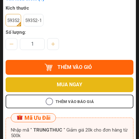
Kích thước
59352
59352-1
Số lượng:
THÊM VÀO GIỎ
MUA NGAY
THÊM VÀO BÁO GIÁ
Mã Ưu Đãi
Nhập mã "
TRUNGTHUC
" Giảm giá 20k cho đơn hàng từ
500k