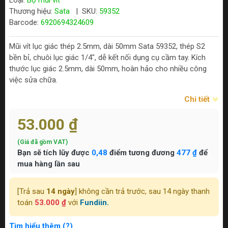
Loại:
Bộ mũi vít
Thương hiệu:
Sata
|
SKU:
59352
Barcode:
6920694324609
Mũi vít lục giác thép 2.5mm, dài 50mm Sata 59352, thép S2
bền bỉ, chuôi lục giác 1/4", dễ kết nối dụng cụ cầm tay. Kích
thước lục giác 2.5mm, dài 50mm, hoàn hảo cho nhiều công
việc sửa chữa.
Chi tiết
53.000 ₫
(Giá đã gồm VAT)
Bạn sẽ tích lũy được
0,48
điểm tương đương
477 ₫
để
mua hàng lần sau
[Trả sau
14 ngày
] không cần trả trước, sau 14 ngày thanh
toán
53.000 ₫
với
Fundiin.
Tìm hiểu thêm (?)