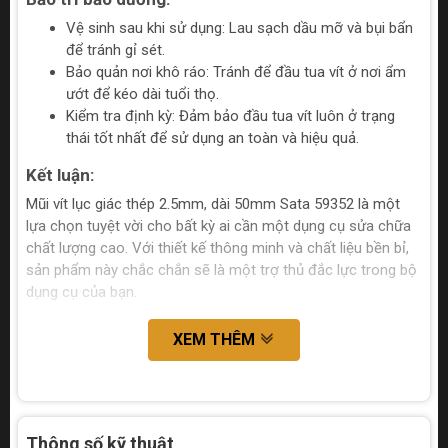
Vệ sinh sau khi sử dụng: Lau sạch dầu mỡ và bụi bẩn
để tránh gỉ sét.
Bảo quản nơi khô ráo: Tránh để đầu tua vít ở nơi ẩm
ướt để kéo dài tuổi thọ.
Kiểm tra định kỳ: Đảm bảo đầu tua vít luôn ở trạng
thái tốt nhất để sử dụng an toàn và hiệu quả.
Kết luận:
Mũi vít lục giác thép 2.5mm, dài 50mm Sata 59352 là một
lựa chọn tuyệt vời cho bất kỳ ai cần một dụng cụ sửa chữa
chất lượng cao. Với thiết kế thông minh và chất liệu bền bỉ,
sản phẩm này chắc chắn sẽ là một trợ thủ đắc lực trong bộ
dụng cụ của bạn.
XEM THÊM
Thông số kỹ thuật