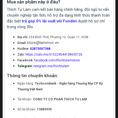
Mua sản phẩm này ở đâu?
Thích Tự Làm cam kết bán hàng chính hãng, đội ngũ tư vấn
chuyên nghiệp tận tình, hỗ trợ đa dạng hình thức thanh toán
đặc biệt
trả góp 0% lãi suất với Fundiin
duyệt hồ sơ chỉ
trong vòng 30s.
Địa chỉ:
234 Bình Thới, Phường 10, Quận 11, HCM
store@lammoc.vn
Email:
Hotline:
02873007368
Zalo:
https://zalo.me/615224544108655726
Facebook
:
facebook.com/thichtulamstore
Telegram:
telegram.me/thichtulam
Thông tin chuyển khoản:
Ngân hàng:
Techcombank - Ngân hàng Thương Mại CP Kỹ
Thương Việt Nam
Tài khoản:
CONG TY CO PHAN THICH TU LAM
Số tài khoản:
13683939