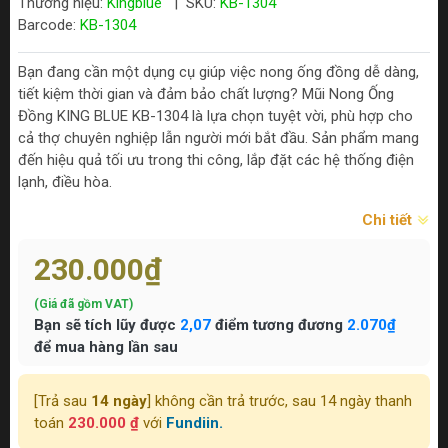
Thương hiệu:
Kingblue
|
SKU:
KB-1304
Barcode:
KB-1304
Bạn đang cần một dụng cụ giúp việc nong ống đồng dễ dàng,
tiết kiệm thời gian và đảm bảo chất lượng? Mũi Nong Ống
Đồng KING BLUE KB-1304 là lựa chọn tuyệt vời, phù hợp cho
cả thợ chuyên nghiệp lẫn người mới bắt đầu. Sản phẩm mang
đến hiệu quả tối ưu trong thi công, lắp đặt các hệ thống điện
lạnh, điều hòa.
Chi tiết
230.000₫
(Giá đã gồm VAT)
Bạn sẽ tích lũy được
2,07
điểm tương đương
2.070₫
để mua hàng lần sau
[Trả sau
14 ngày
] không cần trả trước, sau 14 ngày thanh
toán
230.000 ₫
với
Fundiin.