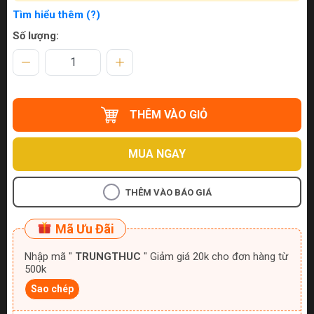
Tìm hiểu thêm (?)
Số lượng:
THÊM VÀO GIỎ
MUA NGAY
THÊM VÀO BÁO GIÁ
Mã Ưu Đãi
Nhập mã "
TRUNGTHUC
" Giảm giá 20k cho đơn hàng từ
500k
Sao chép