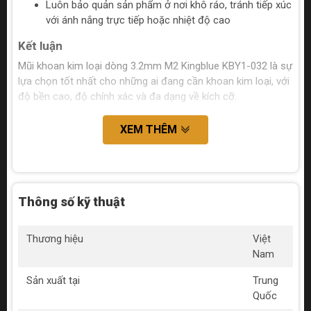
Luôn bảo quản sản phẩm ở nơi khô ráo, tránh tiếp xúc
với ánh nắng trực tiếp hoặc nhiệt độ cao
Kết luận
Mũi khoan kim loại dòng 3.2mm M2 Kingblue KBY1-032
là sự
lựa chọn tốt nhất cho những ai đang cần khoan kim loại, với
độ bền cao, độ chính xác và đa dạng về kích cỡ.
XEM THÊM
Thông số kỹ thuật
Thương hiệu
Việt
Nam
Sản xuất tại
Trung
Quốc