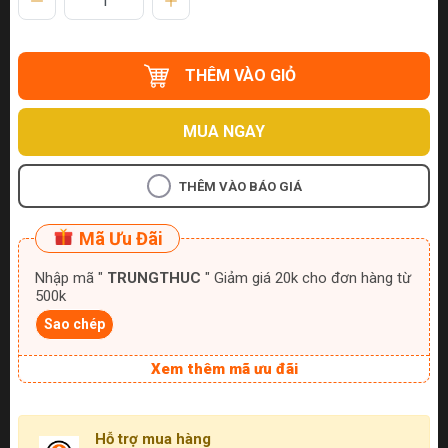
THÊM VÀO GIỎ
MUA NGAY
THÊM VÀO BÁO GIÁ
Mã Ưu Đãi
Nhập mã "
TRUNGTHUC
" Giảm giá 20k cho đơn hàng từ
500k
Sao chép
Xem thêm mã ưu đãi
Hỗ trợ mua hàng