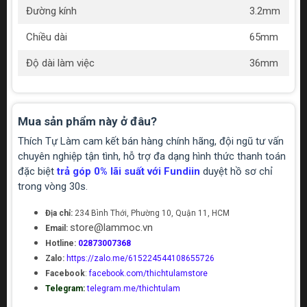
Đường kính
3.2mm
Chiều dài
65mm
Độ dài làm việc
36mm
Mua sản phẩm này ở đâu?
Thích Tự Làm cam kết bán hàng chính hãng, đội ngũ tư vấn
chuyên nghiệp tận tình, hỗ trợ đa dạng hình thức thanh toán
đặc biệt
trả góp 0% lãi suất với Fundiin
duyệt hồ sơ chỉ
trong vòng 30s.
Địa chỉ:
234 Bình Thới, Phường 10, Quận 11, HCM
store@lammoc.vn
Email:
Hotline:
02873007368
Zalo:
https://zalo.me/615224544108655726
Facebook
:
facebook.com/thichtulamstore
Telegram:
telegram.me/thichtulam