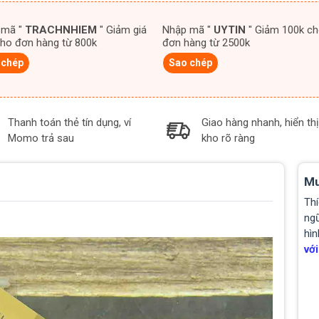
 mã "
TRACHNHIEM
" Giảm giá
Nhập mã "
UYTIN
" Giảm 100k cho
ho đơn hàng từ 800k
đơn hàng từ 2500k
 chép
Sao chép
Thanh toán thẻ tín dụng, ví
Giao hàng nhanh, hiển thị
Momo trả sau
kho rõ ràng
Mu
Thí
ngũ
hìn
với