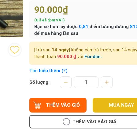
90.000₫
(Giá đã gồm VAT)
Bạn sẽ tích lũy được
0,81
điểm tương đương
81
để mua hàng lần sau
[Trả sau
14 ngày
] không cần trả trước, sau 14 ngà
thanh toán
90.000 ₫
với
Fundiin.
Tìm hiểu thêm (?)
Số lượng:
THÊM VÀO GIỎ
MUA NGAY
THÊM VÀO BÁO GIÁ