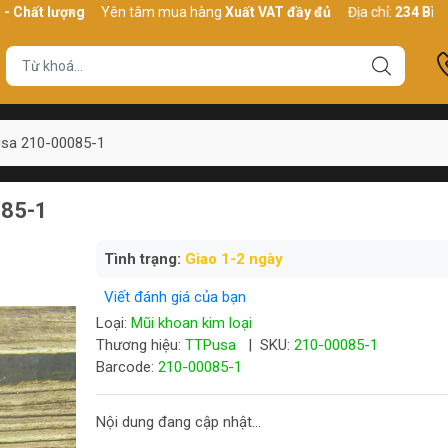
ng
Yên tâm mua hàng
Xuất VAT đầy đủ
Địa chỉ:
234 Bình Thới, P10
usa 210-00085-1
085-1
Tình trạng:
Giao 1-2 ngày
Viết đánh giá của bạn
Loại:
Mũi khoan kim loại
Thương hiệu:
TTPusa
|
SKU:
210-00085-1
Barcode:
210-00085-1
Nội dung đang cập nhật...