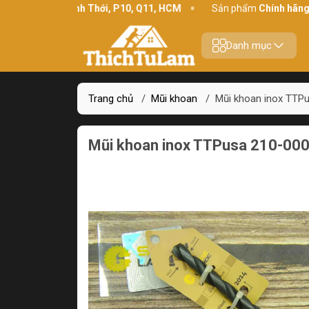
234 Bình Thới, P10, Q11, HCM
Sản phẩm
Chính hãng - Chất lượ
Danh mục
Trang chủ
/
Mũi khoan
/
Mũi khoan inox TTP
Mũi khoan inox TTPusa 210-00