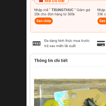
Mã Ưu Đãi
Nhập mã "
TRUNGTHUC
" Giảm giá
Nhập
20k cho đơn hàng từ 500k
35K c
Sao chép
Sao
Đa dạng hình thức mua trước
trả sau miễn lãi suất
Thông tin chi tiết