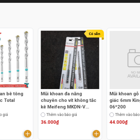
Có sẵn
an bê tông
Mũi khoan đa năng
Mũi khoan gỗ 
c Total
chuyên cho vít không tắc
giác 6mm Ki
kê Meifeng MKDN-V
06*200
4.2mm
o giá
Thêm vào báo giá
Thêm vào báo
36.000₫
44.000₫