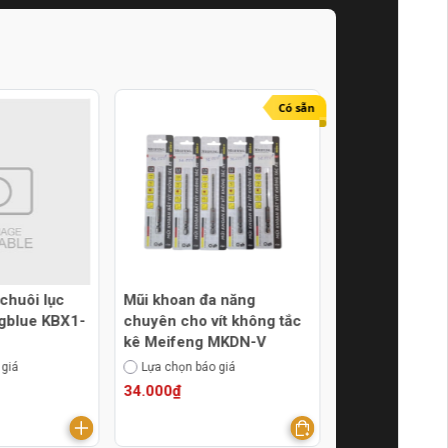
Có sẵn
chuôi lục
Mũi khoan đa năng
Mũi khoan gỗ
ngblue KBX1-
chuyên cho vít không tắc
200mm Senka
kê Meifeng MKDN-V
(chuôi tròn)
 giá
Lựa chọn báo giá
Thêm vào báo g
34.000₫
45.000₫