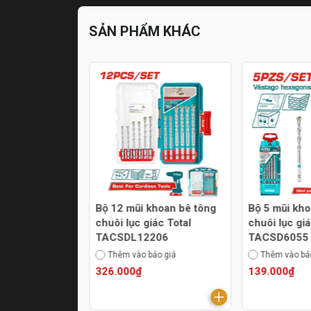
SẢN PHẨM KHÁC
oan bậc thang
Bộ 12 mũi khoan bê tông
Bộ 5 mũi kho
0402
chuôi lục giác Total
chuôi lục giá
TACSDL12206
TACSD6055
áo giá
Thêm vào báo giá
Thêm vào bá
326.000₫
139.000₫