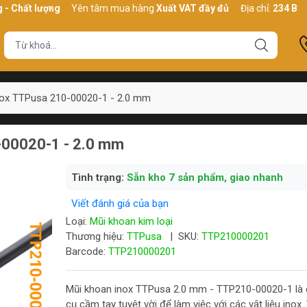
 lượng
Yên tâm mua hàng
Xuất VAT đầy đủ
Địa chỉ:
234 Bình Thới,
nox TTPusa 210-00020-1 - 2.0 mm
-00020-1 - 2.0 mm
Tình trạng:
Sẵn kho 7 sản phẩm, giao nhanh
Viết đánh giá của bạn
Loại:
Mũi khoan kim loại
Thương hiệu:
TTPusa
|
SKU:
TTP210000201
Barcode:
TTP210000201
Mũi khoan inox TTPusa 2.0 mm - TTP210-00020-1 là
cụ cầm tay tuyệt vời để làm việc với các vật liệu inox.