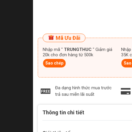
Mã Ưu Đãi
Nhập mã "
TRUNGTHUC
" Giảm giá
Nhập
20k cho đơn hàng từ 500k
35K c
Sao chép
Sao
Đa dạng hình thức mua trước
trả sau miễn lãi suất
Thông tin chi tiết