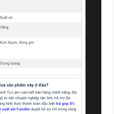
HS
M3
Xuất xứ
Chi
Hãng
TT
(Mỹ
Kích thước đóng gói
1.5 
1.8 
1.8
Trọng lượng
20g
ua sản phẩm này ở đâu?
hích Tự Làm cam kết bán hàng chính hãng, đội
ũ tư vấn chuyên nghiệp tận tình, hỗ trợ đa
ạng hình thức thanh toán đặc biệt
trả góp 0%
i suất với Fundiin
duyệt hồ sơ chỉ trong vòng