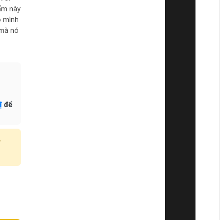
hẩm này
o mình
 mà nó
₫
để
y