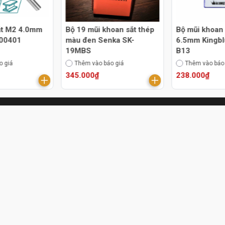
0mm
Bộ 19 mũi khoan sắt thép
Bộ mũi khoan
200401
màu đen Senka SK-
6.5mm Kingbl
19MBS
B13
o giá
Thêm vào báo giá
Thêm vào báo
345.000₫
238.000₫