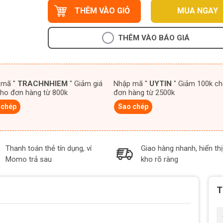
THÊM VÀO GIỎ
MUA NGAY
THÊM VÀO BÁO GIÁ
 mã "
TRACHNHIEM
" Giảm giá
Nhập mã "
UYTIN
" Giảm 100k cho
ho đơn hàng từ 800k
đơn hàng từ 2500k
 chép
Sao chép
Thanh toán thẻ tín dụng, ví
Giao hàng nhanh, hiển thị
Momo trả sau
kho rõ ràng
T