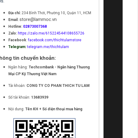
0s.
Địa chỉ:
234 Bình Thới, Phường 10, Quận 11, HCM
store@lammoc.vn
Email:
Hotline:
02873007368
Zalo:
https://zalo.me/615224544108655726
Facebook
:
facebook.com/thichtulamstore
Telegram:
telegram.me/thichtulam
hông tin chuyển khoản:
Ngân hàng:
Techcombank - Ngân hàng Thương
Mại CP Kỹ Thương Việt Nam
Tài khoản:
CONG TY CO PHAN THICH TU LAM
Số tài khoản:
13683939
Nội dung:
Tên KH + Số điện thoại mua hàng