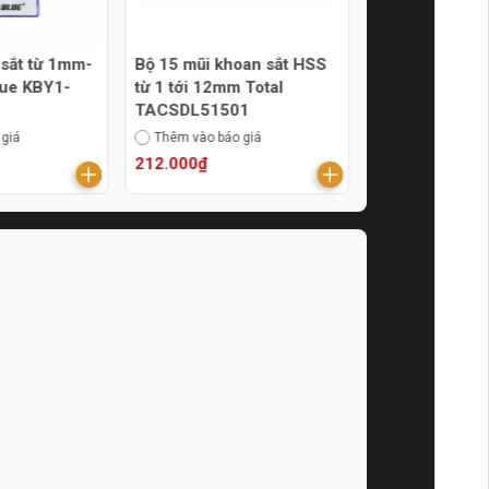
 sắt từ 1mm-
Bộ 15 mũi khoan sắt HSS
Mũi khoan sắt 
ue KBY1-
từ 1 tới 12mm Total
Total TAC100303,
TACSDL51501
TAC100403, 
 giá
Thêm vào báo giá
Lựa chọn báo g
212.000₫
3.000₫