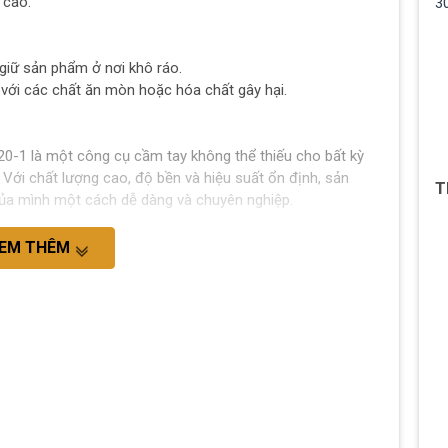
 cao.
3
 giữ sản phẩm ở nơi khô ráo.
với các chất ăn mòn hoặc hóa chất gây hại.
-1 là một công cụ cầm tay không thể thiếu cho bất kỳ
 Với chất lượng cao, độ bền và hiệu suất ổn định, sản
T
ủa mình một cách dễ dàng và chuyên nghiệp.
EM THÊM