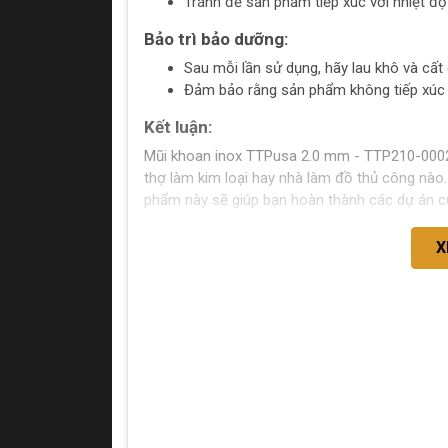
Tránh để sản phẩm tiếp xúc với nhiệt độ
Bảo trì bảo dưỡng:
Sau mỗi lần sử dụng, hãy lau khô và cất
Đảm bảo rằng sản phẩm không tiếp xúc 
Kết luận:
Mũi khoan inox TTPusa 2.0 mm - TTP210-00020
thợ làm kim loại hay nhà làm đồ thủ công nào.
phẩm này sẽ giúp bạn hoàn thành các dự án c
X