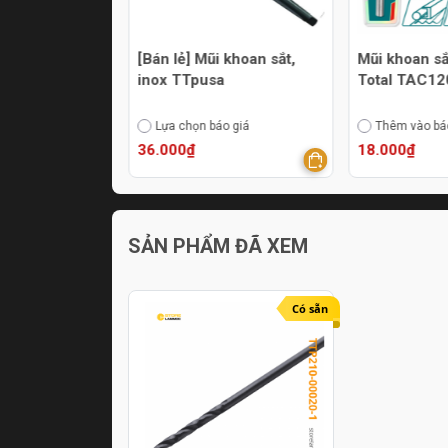
ắt - thép HSS
[Bán lẻ] Mũi khoan sắt,
Mũi khoan sắt M2 4.
 210-00065-2
inox TTpusa
Total TAC1
áo giá
Lựa chọn báo giá
Thêm vào bá
36.000₫
18.000₫
SẢN PHẨM ĐÃ XEM
Có sẵn