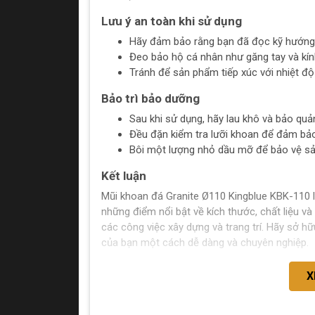
Lưu ý an toàn khi sử dụng
Hãy đảm bảo rằng bạn đã đọc kỹ hướng 
Đeo bảo hộ cá nhân như găng tay và kính
Tránh để sản phẩm tiếp xúc với nhiệt độ
Bảo trì bảo dưỡng
Sau khi sử dụng, hãy lau khô và bảo quả
Đều đặn kiểm tra lưỡi khoan để đảm b
Bôi một lượng nhỏ dầu mỡ để bảo vệ s
Kết luận
Mũi khoan đá Granite Ø110 Kingblue KBK-110 l
những điểm nổi bật về kích thước, chất liệu v
các công việc xây dựng và trang trí. Hãy sở 
của bạn một cách dễ dàng và chuyên nghiệp.
X