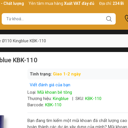
lượng
Yên tâm mua hàng
Xuất VAT đầy đủ
Địa chỉ:
234 Bình Thới, 
e Ø110 Kingblue KBK-110
gblue KBK-110
Tình trạng:
Giao 1-2 ngày
Viết đánh giá của bạn
Loại:
Mũi khoan bê tông
Thương hiệu:
Kingblue
|
SKU:
KBK-110
Barcode:
KBK-110
Bạn đang tìm kiếm một mũi khoan đá chất lượng cao
hoàn thành các dự án xây dựng của mình? Mũi khoan