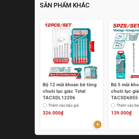
SẢN PHẨM KHÁC
oan bậc thang
Bộ 12 mũi khoan bê tông
Bộ 5 mũi kho
0402
chuôi lục giác Total
chuôi lục giá
TACSDL12206
TACSD6055
áo giá
Thêm vào báo giá
Thêm vào bá
326.000₫
139.000₫