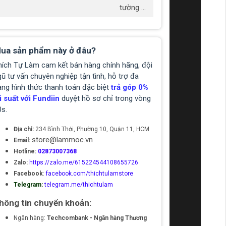
tường ...
ua sản phẩm này ở đâu?
hích Tự Làm cam kết bán hàng chính hãng, đội
ũ tư vấn chuyên nghiệp tận tình, hỗ trợ đa
ạng hình thức thanh toán đặc biệt
trả góp 0%
i suất với Fundiin
duyệt hồ sơ chỉ trong vòng
0s.
Địa chỉ:
234 Bình Thới, Phường 10, Quận 11, HCM
store@lammoc.vn
Email:
Hotline:
02873007368
Zalo:
https://zalo.me/615224544108655726
Facebook
:
facebook.com/thichtulamstore
Telegram:
telegram.me/thichtulam
hông tin chuyển khoản:
Ngân hàng:
Techcombank - Ngân hàng Thương