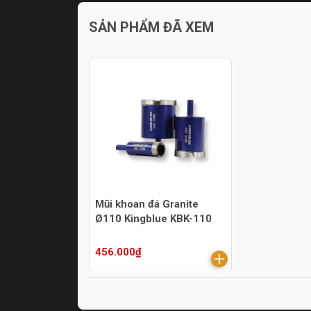
SẢN PHẨM ĐÃ XEM
Mũi khoan đá Granite
Ø110 Kingblue KBK-110
456.000₫