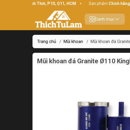
hỉ:
234 Bình Thới, P10, Q11, HCM
Sản phẩm
Chính hãng - Chất 
Danh mục
Trang chủ
/
Mũi khoan
/
Mũi khoan đá Granit
Mũi khoan đá Granite Ø110 Kin