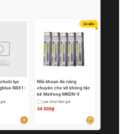
Có sẵn
chuôi lục
Mũi khoan đa năng
Mũi khoan gỗ
ngblue KBX1-
chuyên cho vít không tắc
200mm Senka
kê Meifeng MKDN-V
(chuôi tròn)
 giá
Lựa chọn báo giá
Thêm vào báo g
34.000₫
45.000₫