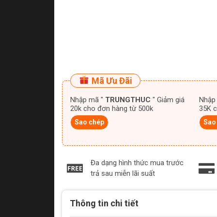
Mã Ưu Đãi
Nhập mã "
TRUNGTHUC
" Giảm giá
Nhập
20k cho đơn hàng từ 500k
35K c
Sao chép
Sao
Đa dạng hình thức mua trước
trả sau miễn lãi suất
Thông tin chi tiết