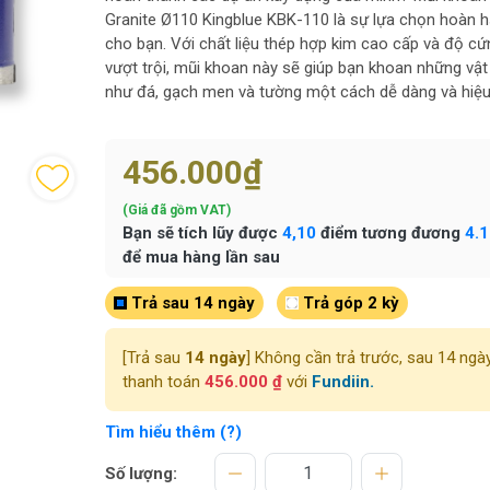
Granite Ø110 Kingblue KBK-110 là sự lựa chọn hoàn 
cho bạn. Với chất liệu thép hợp kim cao cấp và độ cứ
vượt trội, mũi khoan này sẽ giúp bạn khoan những vật 
như đá, gạch men và tường một cách dễ dàng và hiệu
456.000₫
(Giá đã gồm VAT)
Bạn sẽ tích lũy được
4,10
điểm tương đương
4.
để mua hàng lần sau
Trả sau 14 ngày
Trả góp 2 kỳ
[Trả sau
14 ngày
] Không cần trả trước, sau 14 ngà
thanh toán
456.000 ₫
với
Fundiin.
Tìm hiểu thêm (?)
Số lượng: