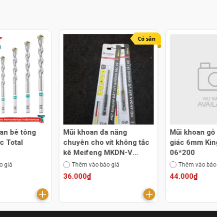
Có sẵn
an bê tông
Mũi khoan đa năng
Mũi khoan gỗ 
c Total
chuyên cho vít không tắc
giác 6mm Ki
kê Meifeng MKDN-V
06*200
4.2mm
o giá
Thêm vào báo giá
Thêm vào báo
36.000₫
44.000₫