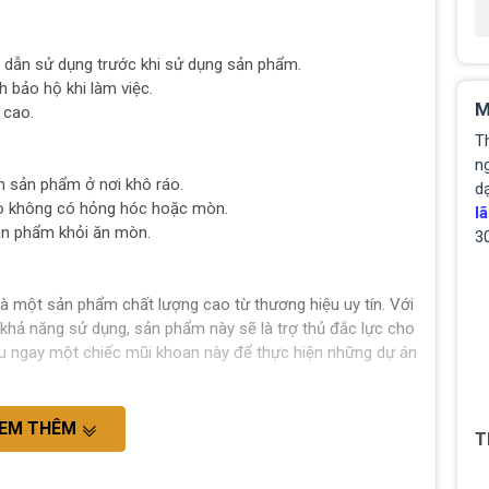
dẫn sử dụng trước khi sử dụng sản phẩm.
 bảo hộ khi làm việc.
M
 cao.
T
ng
n sản phẩm ở nơi khô ráo.
d
ảo không có hỏng hóc hoặc mòn.
lã
ản phẩm khỏi ăn mòn.
3
à một sản phẩm chất lượng cao từ thương hiệu uy tín. Với
à khả năng sử dụng, sản phẩm này sẽ là trợ thủ đắc lực cho
hữu ngay một chiếc mũi khoan này để thực hiện những dự án
EM THÊM
T