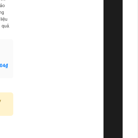
hảo
ng
liệu
 quả.
104₫
y