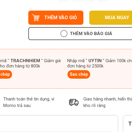
THÊM VÀO GIỎ
MUA NGAY
THÊM VÀO BÁO GIÁ
 mã "
TRACHNHIEM
" Giảm giá
Nhập mã "
UYTIN
" Giảm 100k cho
ho đơn hàng từ 800k
đơn hàng từ 2500k
 chép
Sao chép
Thanh toán thẻ tín dụng, ví
Giao hàng nhanh, hiển thị
Momo trả sau
kho rõ ràng
T