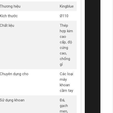
Thương hiệu
Kingblue
Kích thước
Ø110
Chất liệu
Thép
hợp kim
cao
cấp, độ
cứng
cao,
chổng
gỉ
Chuyên dụng cho
Các loại
máy
khoan
cầm tay
Sử dụng khoan
Đá,
gạch
men,