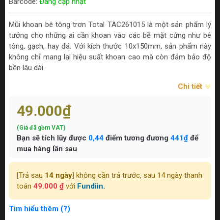
Barcode:
Đang cập nhật
Mũi khoan bê tông trơn Total TAC261015 là một sản phẩm lý
tưởng cho những ai cần khoan vào các bề mặt cứng như bê
tông, gạch, hay đá. Với kích thước 10x150mm, sản phẩm này
không chỉ mang lại hiệu suất khoan cao mà còn đảm bảo độ
bền lâu dài.
Chi tiết
49.000₫
(Giá đã gồm VAT)
Bạn sẽ tích lũy được
0,44
điểm tương đương
441₫
để
mua hàng lần sau
[Trả sau
14 ngày
] không cần trả trước, sau 14 ngày thanh
toán
49.000 ₫
với
Fundiin.
Tìm hiểu thêm (?)